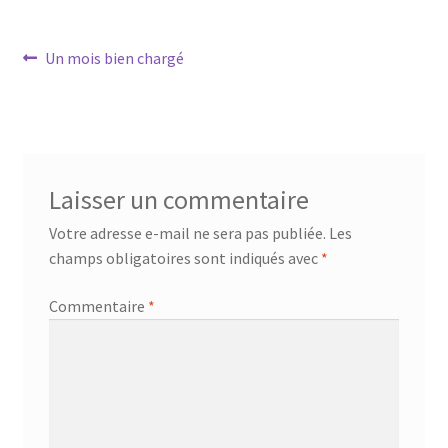
Navigation
Article
Un mois bien chargé
précédent :
de
l’article
Laisser un commentaire
Votre adresse e-mail ne sera pas publiée.
Les
champs obligatoires sont indiqués avec
*
Commentaire
*