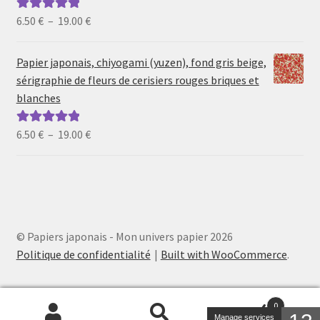
19.00 €
Plage
6.50
€
–
19.00
€
Note
5.00
sur
de
5
prix :
Papier japonais, chiyogami (yuzen), fond gris beige,
6.50 €
sérigraphie de fleurs de cerisiers rouges briques et
à
blanches
19.00 €
Plage
6.50
€
–
19.00
€
Note
5.00
sur
de
5
prix :
6.50 €
à
19.00 €
© Papiers japonais - Mon univers papier 2026
Politique de confidentialité
Built with WooCommerce
.
0
Manage services