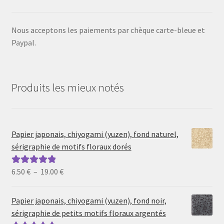
Nous acceptons les paiements par chèque carte-bleue et
Paypal.
Produits les mieux notés
Papier japonais, chiyogami (yuzen), fond naturel,
sérigraphie de motifs floraux dorés
Plage
6.50
€
–
19.00
€
Note
5.00
sur
de
5
prix :
Papier japonais, chiyogami (yuzen), fond noir,
6.50 €
sérigraphie de petits motifs floraux argentés
à