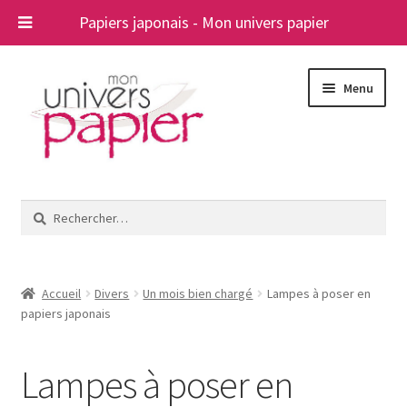
Papiers japonais - Mon univers papier
Aller
Aller
Menu
à
au
la
contenu
navigation
Ouvrir
Papiers japonais
le
Rechercher :
menu
Blog
enfant
A propos
Accueil
Divers
Un mois bien chargé
Lampes à poser en
papiers japonais
Contact
Lampes à poser en