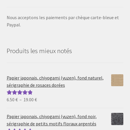
Nous acceptons les paiements par chèque carte-bleue et
Paypal.
Produits les mieux notés
Papier japonais, chiyogami (yuzen), fond naturel,
sérigraphie de rosaces dorées
Plage
6.50
€
–
19.00
€
Note
5.00
sur
de
5
prix :
Papier japonais, chiyogami (yuzen), fond noir,
6.50 €
sérigraphie de petits motifs floraux argentés
à