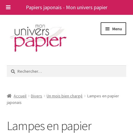
Papiers japonais - Mon univers papier
Aller
Aller
Menu
à
au
la
contenu
navigation
Ouvrir
Papiers japonais
le
Rechercher :
menu
Blog
enfant
A propos
Accueil
Divers
Un mois bien chargé
Lampes en papier
japonais
Contact
Lampes en papier