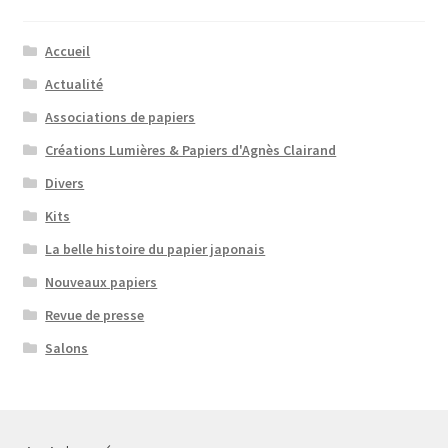
Accueil
Actualité
Associations de papiers
Créations Lumières & Papiers d'Agnès Clairand
Divers
Kits
La belle histoire du papier japonais
Nouveaux papiers
Revue de presse
Salons