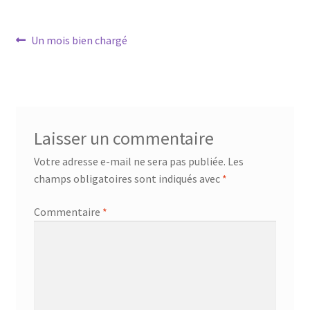
Navigation
Article
Un mois bien chargé
précédent :
de
l’article
Laisser un commentaire
Votre adresse e-mail ne sera pas publiée.
Les
champs obligatoires sont indiqués avec
*
Commentaire
*