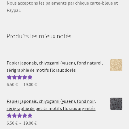
Nous acceptons les paiements par chèque carte-bleue et
Paypal.
Produits les mieux notés
Papier japonais, chiyogami (yuzen), fond naturel,
sérigraphie de motifs floraux dorés
Plage
6.50
€
–
19.00
€
Note
5.00
sur
de
5
prix :
Papier japonais, chiyogami (yuzen), fond noir,
6.50 €
sérigraphie de petits motifs floraux argentés
à
19.00 €
Plage
6.50
€
–
19.00
€
Note
5.00
sur