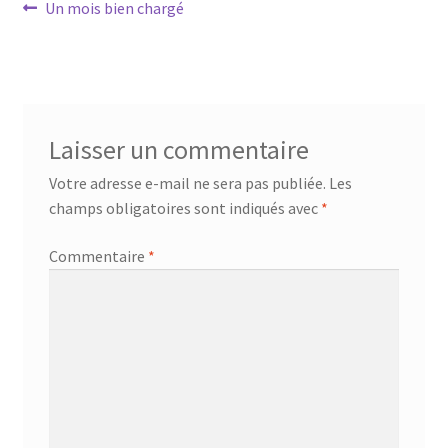
Navigation
Article
Un mois bien chargé
précédent :
de
l’article
Laisser un commentaire
Votre adresse e-mail ne sera pas publiée.
Les
champs obligatoires sont indiqués avec
*
Commentaire
*