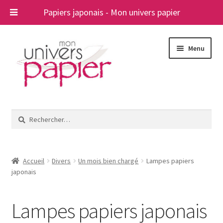
Papiers japonais - Mon univers papier
Aller
Aller
Menu
à
au
la
contenu
navigation
Ouvrir
Papiers japonais
le
Rechercher :
menu
Blog
enfant
A propos
Accueil
Divers
Un mois bien chargé
Lampes papiers
japonais
Contact
Lampes papiers japonais