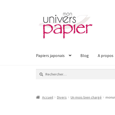
Aller
Aller
à
au
la
contenu
navigation
Papiers japonais
Blog
A propos
Rechercher :
Accueil
Divers
Un mois bien chargé
monun