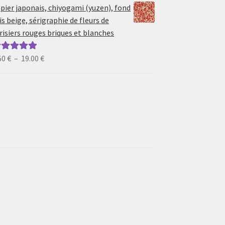
prix :
pier japonais, chiyogami (yuzen), fond
6.50 €
is beige, sérigraphie de fleurs de
à
risiers rouges briques et blanches
19.00 €
Plage
50
€
–
19.00
€
ote
5.00
sur
de
prix :
6.50 €
à
19.00 €