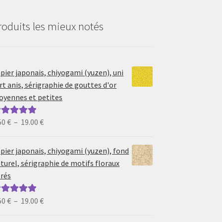
roduits les mieux notés
pier japonais, chiyogami (yuzen), uni
rt anis, sérigraphie de gouttes d'or
yennes et petites
Plage
50
€
–
19.00
€
ote
5.00
sur
de
prix :
pier japonais, chiyogami (yuzen), fond
6.50 €
turel, sérigraphie de motifs floraux
à
rés
19.00 €
Plage
50
€
–
19.00
€
ote
5.00
sur
de