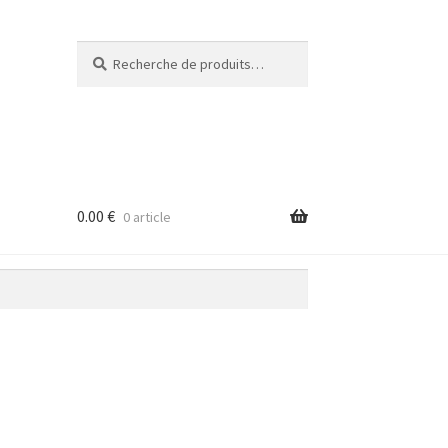
Recherche
Recherche
pour :
0.00
€
0 article