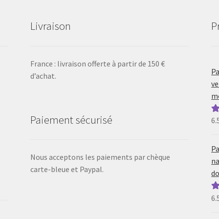
Livraison
P
France : livraison offerte à partir de 150 €
Pa
d’achat.
ve
mo
Paiement sécurisé
6.
N
5
Pa
Nous acceptons les paiements par chèque
na
carte-bleue et Paypal.
do
6.
N
5