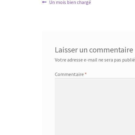
Navigation
Article
Un mois bien chargé
précédent :
de
l’article
Laisser un commentaire
Votre adresse e-mail ne sera pas publié
Commentaire
*