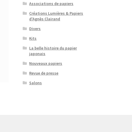
Associations de papiers
Créations Lumières & Papiers
d'Agnès Clairand
Divers
Kits
La belle histoire du papier
japonais
Nouveaux papiers
Revue de presse
Salons