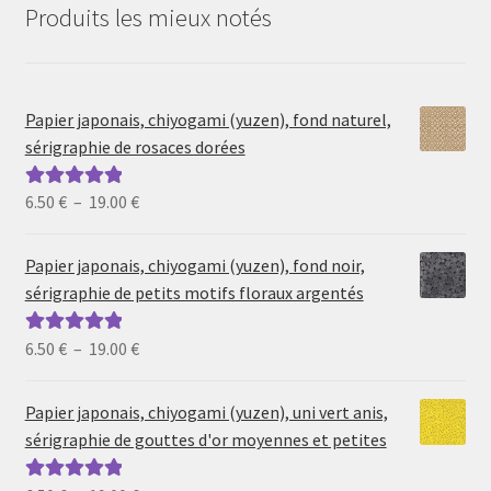
Produits les mieux notés
Papier japonais, chiyogami (yuzen), fond naturel,
sérigraphie de rosaces dorées
Plage
6.50
€
–
19.00
€
Note
5.00
sur
de
5
prix :
Papier japonais, chiyogami (yuzen), fond noir,
6.50 €
sérigraphie de petits motifs floraux argentés
à
19.00 €
Plage
6.50
€
–
19.00
€
Note
5.00
sur
de
5
prix :
Papier japonais, chiyogami (yuzen), uni vert anis,
6.50 €
sérigraphie de gouttes d'or moyennes et petites
à
19.00 €