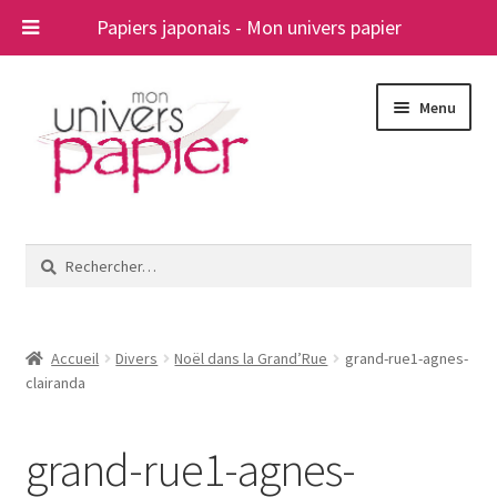
Papiers japonais - Mon univers papier
Aller
Aller
Menu
à
au
la
contenu
navigation
Ouvrir
Papiers japonais
le
Rechercher :
menu
Blog
enfant
A propos
Accueil
Divers
Noël dans la Grand’Rue
grand-rue1-agnes-
clairanda
Contact
grand-rue1-agnes-