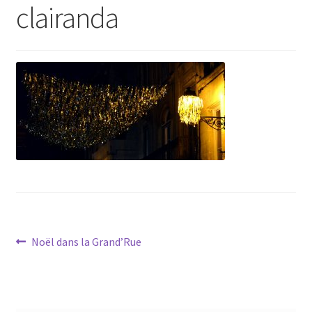
clairanda
Navigation
Article
Noël dans la Grand’Rue
précédent :
de
l’article