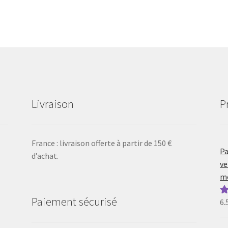
Livraison
P
France : livraison offerte à partir de 150 €
Pa
d’achat.
ve
mo
Paiement sécurisé
6.
N
5