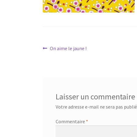
Navigation
Article
On aime le jaune !
précédent :
de
l’article
Laisser un commentaire
Votre adresse e-mail ne sera pas publié
Commentaire
*