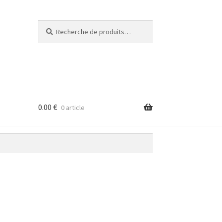
Recherche
Recherche
pour :
0.00
€
0 article