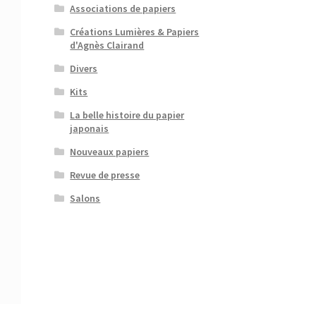
Associations de papiers
Créations Lumières & Papiers
d'Agnès Clairand
Divers
Kits
La belle histoire du papier
japonais
Nouveaux papiers
Revue de presse
Salons