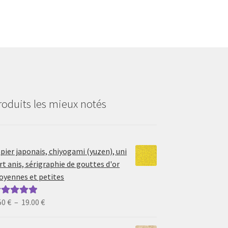
roduits les mieux notés
pier japonais, chiyogami (yuzen), uni
rt anis, sérigraphie de gouttes d'or
yennes et petites
Plage
50
€
–
19.00
€
ote
5.00
sur
de
prix :