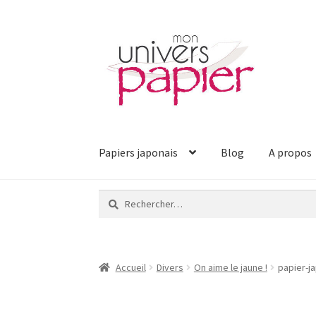
Aller
Aller
à
au
la
contenu
navigation
Papiers japonais
Blog
A propos
Rechercher :
Accueil
Divers
On aime le jaune !
papier-j