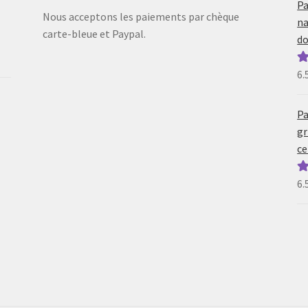
Pa
Nous acceptons les paiements par chèque
na
carte-bleue et Paypal.
do
6.
N
5
Pa
gr
ce
6.
N
5