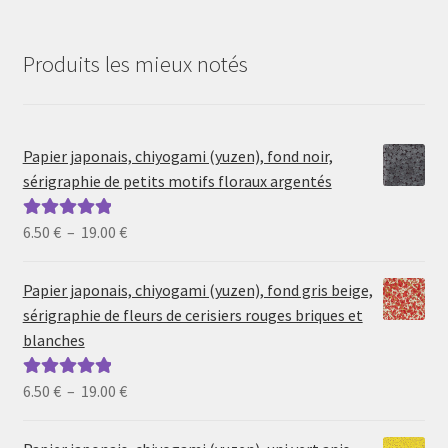
Produits les mieux notés
Papier japonais, chiyogami (yuzen), fond noir,
sérigraphie de petits motifs floraux argentés
Plage
6.50
€
–
19.00
€
Note
5.00
sur
de
5
prix :
Papier japonais, chiyogami (yuzen), fond gris beige,
6.50 €
sérigraphie de fleurs de cerisiers rouges briques et
à
blanches
19.00 €
Plage
6.50
€
–
19.00
€
Note
5.00
sur
de
5
prix :