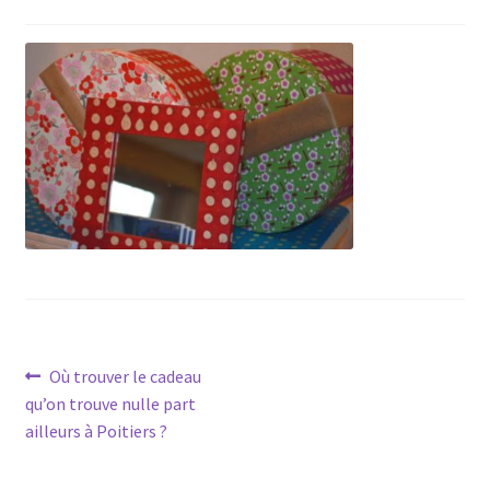
Navigation
Article
Où trouver le cadeau
précédent :
qu’on trouve nulle part
de
ailleurs à Poitiers ?
l’article