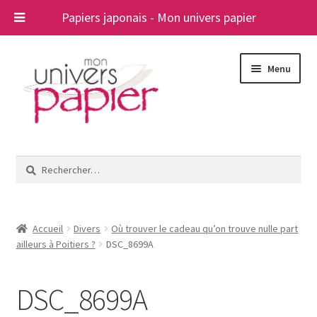
Papiers japonais - Mon univers papier
Aller
Aller
Menu
à
au
la
contenu
navigation
Ouvrir
Papiers japonais
le
Rechercher :
menu
Blog
enfant
A propos
Accueil
Divers
Où trouver le cadeau qu’on trouve nulle part
ailleurs à Poitiers ?
DSC_8699A
Contact
DSC_8699A