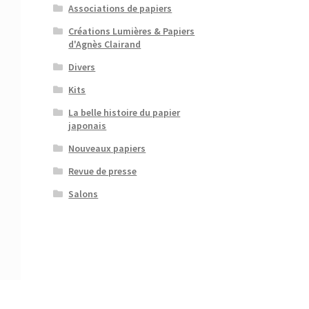
Associations de papiers
Créations Lumières & Papiers
d'Agnès Clairand
Divers
Kits
La belle histoire du papier
japonais
Nouveaux papiers
Revue de presse
Salons