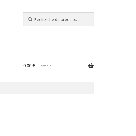
Recherche
Recherche
pour :
0.00
€
0 article