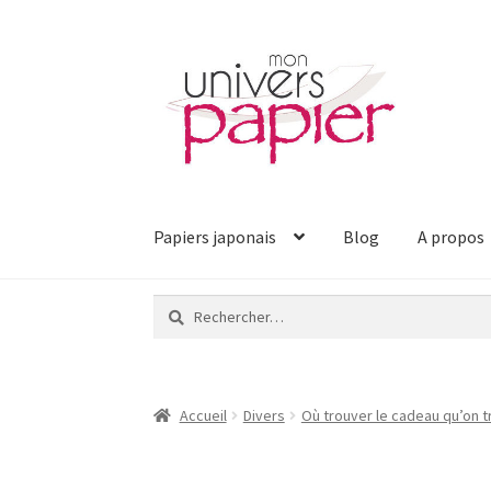
Aller
Aller
à
au
la
contenu
navigation
Papiers japonais
Blog
A propos
Rechercher :
Accueil
Divers
Où trouver le cadeau qu’on tro