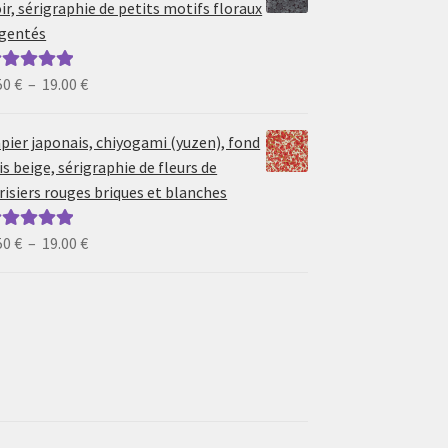
ir, sérigraphie de petits motifs floraux
à
gentés
19.00 €
Plage
50
€
–
19.00
€
ote
5.00
sur
de
prix :
pier japonais, chiyogami (yuzen), fond
6.50 €
is beige, sérigraphie de fleurs de
à
risiers rouges briques et blanches
19.00 €
Plage
50
€
–
19.00
€
ote
5.00
sur
de
prix :
6.50 €
à
19.00 €