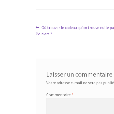
Navigation
Article
Où trouver le cadeau qu’on trouve nulle par
précédent :
Poitiers ?
de
l’article
Laisser un commentaire
Votre adresse e-mail ne sera pas publié
Commentaire
*