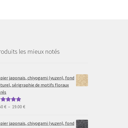
roduits les mieux notés
pier japonais, chiyogami (yuzen), fond
turel, sérigraphie de motifs floraux
rés
Plage
50
€
–
19.00
€
ote
5.00
sur
de
prix :
pier japonais, chiyogami (yuzen), fond
6.50 €