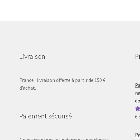
Livraison
P
France : livraison offerte à partir de 150 €
Pa
d’achat.
na
do
Paiement sécurisé
6.
N
5
Pa
Nous acceptons les paiements par chèque