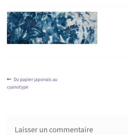
Navigation
Article
Du papier japonais au
précédent :
cyanotype
de
l’article
Laisser un commentaire