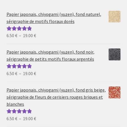
Papier japonais, chiyogami (yuzen), fond naturel,
sérigraphie de motifs floraux dorés
Plage
6.50
€
–
19.00
€
Note
5.00
sur
de
5
prix :
Papier japonais, chiyogami (yuzen), fond noir,
6.50 €
sérigraphie de petits motifs floraux argentés
à
19.00 €
Plage
6.50
€
–
19.00
€
Note
5.00
sur
de
5
prix :
Papier japonais, chiyogami (yuzen), fond gris beige,
6.50 €
sérigraphie de fleurs de cerisiers rouges briques et
à
blanches
19.00 €
Plage
6.50
€
–
19.00
€
Note
5.00
sur
de
5