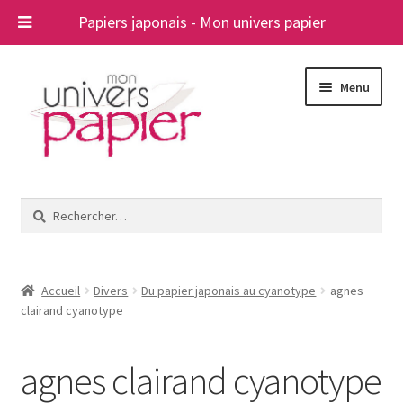
Papiers japonais - Mon univers papier
Aller
Aller
Menu
à
au
la
contenu
navigation
Ouvrir
Papiers japonais
le
Rechercher :
menu
Blog
enfant
A propos
Accueil
Divers
Du papier japonais au cyanotype
agnes
clairand cyanotype
Contact
agnes clairand cyanotype