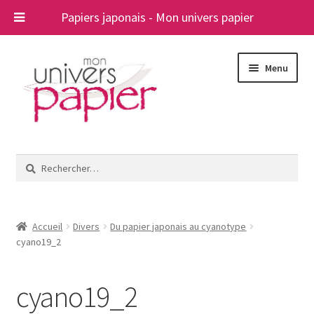
Papiers japonais - Mon univers papier
Aller
Aller
Menu
à
au
la
contenu
navigation
Ouvrir
Papiers japonais
le
Rechercher :
menu
Blog
enfant
A propos
Accueil
Divers
Du papier japonais au cyanotype
cyano19_2
Contact
cyano19_2