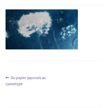
Navigation
Article
Du papier japonais au
précédent :
cyanotype
de
l’article