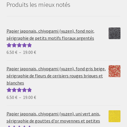
Produits les mieux notés
Papier japonais, chiyogami (yuzen), fond noir,
sérigraphie de petits motifs floraux argentés
Plage
6.50
€
–
19.00
€
Note
5.00
sur
de
5
prix :
Papier japonais, chiyogami (yuzen), fond gris beige,
6.50 €
sérigraphie de fleurs de cerisiers rouges briques et
à
blanches
19.00 €
Plage
6.50
€
–
19.00
€
Note
5.00
sur
de
5
prix :
Papier japonais, chiyogami (yuzen), uni vert anis,
6.50 €
sérigraphie de gouttes d'or moyennes et petites
à