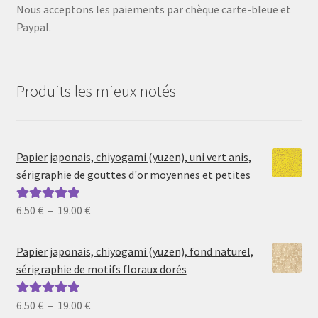
Nous acceptons les paiements par chèque carte-bleue et
Paypal.
Produits les mieux notés
Papier japonais, chiyogami (yuzen), uni vert anis,
sérigraphie de gouttes d'or moyennes et petites
Plage
6.50
€
–
19.00
€
Note
5.00
sur
de
5
prix :
Papier japonais, chiyogami (yuzen), fond naturel,
6.50 €
sérigraphie de motifs floraux dorés
à
19.00 €
Plage
6.50
€
–
19.00
€
Note
5.00
sur