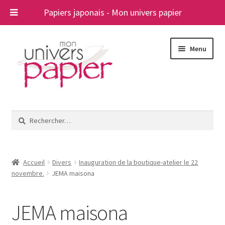
Papiers japonais - Mon univers papier
Aller
Aller
Menu
à
au
la
contenu
navigation
Ouvrir
Papiers japonais
le
Rechercher :
menu
Blog
enfant
A propos
Accueil
Divers
Inauguration de la boutique-atelier le 22
novembre.
JEMA maisona
Contact
JEMA maisona