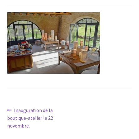
Navigation
Article
Inauguration de la
précédent :
boutique-atelier le 22
de
novembre.
l’article