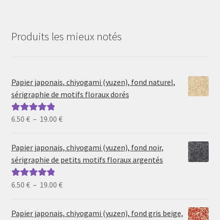
Produits les mieux notés
Papier japonais, chiyogami (yuzen), fond naturel,
sérigraphie de motifs floraux dorés
Plage
6.50
€
–
19.00
€
Note
5.00
sur
de
5
prix :
Papier japonais, chiyogami (yuzen), fond noir,
6.50 €
sérigraphie de petits motifs floraux argentés
à
19.00 €
Plage
6.50
€
–
19.00
€
Note
5.00
sur
de
5
prix :
Papier japonais, chiyogami (yuzen), fond gris beige,