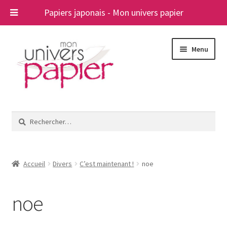
Papiers japonais - Mon univers papier
Aller
Aller
Menu
à
au
la
contenu
navigation
Ouvrir
Papiers japonais
le
Rechercher :
menu
Blog
enfant
A propos
Accueil
Divers
C’est maintenant !
noe
Contact
noe