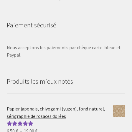
Paiement sécurisé
Nous acceptons les paiements par chèque carte-bleue et
Paypal.
Produits les mieux notés
Papier japonais, chiyogami (yuzen), fond naturel,
sérigraphie de rosaces dorées
Plage
6.50
€
–
19.00
€
Note
5.00
sur