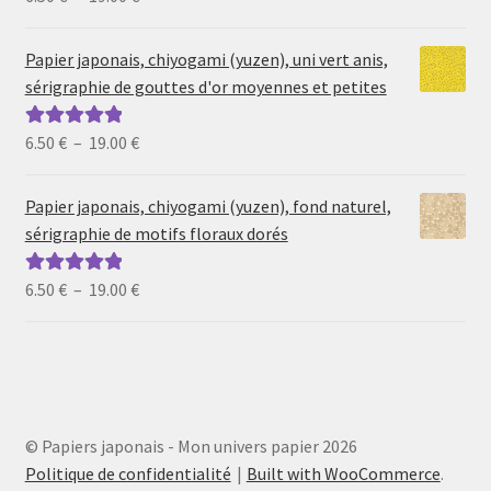
de
5
prix :
Papier japonais, chiyogami (yuzen), uni vert anis,
6.50 €
sérigraphie de gouttes d'or moyennes et petites
à
19.00 €
Plage
6.50
€
–
19.00
€
Note
5.00
sur
de
5
prix :
Papier japonais, chiyogami (yuzen), fond naturel,
6.50 €
sérigraphie de motifs floraux dorés
à
19.00 €
Plage
6.50
€
–
19.00
€
Note
5.00
sur
de
5
prix :
6.50 €
à
19.00 €
© Papiers japonais - Mon univers papier 2026
Politique de confidentialité
Built with WooCommerce
.