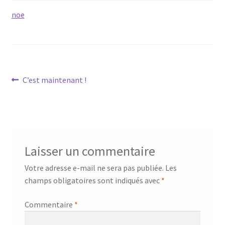
noe
Navigation
Article
C’est maintenant !
précédent :
de
l’article
Laisser un commentaire
Votre adresse e-mail ne sera pas publiée.
Les
champs obligatoires sont indiqués avec
*
Commentaire
*