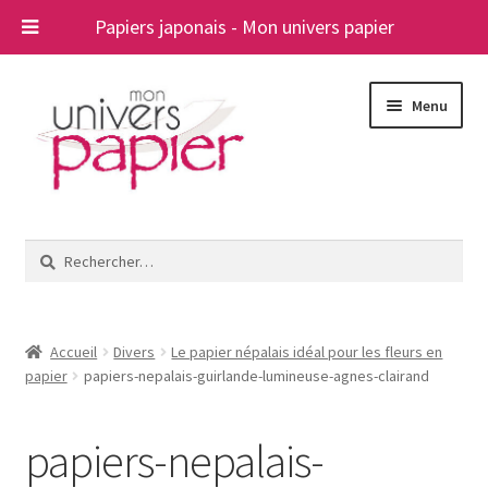
Papiers japonais - Mon univers papier
Aller
Aller
Menu
à
au
la
contenu
navigation
Ouvrir
Papiers japonais
le
Rechercher :
menu
Blog
enfant
A propos
Accueil
Divers
Le papier népalais idéal pour les fleurs en
papier
papiers-nepalais-guirlande-lumineuse-agnes-clairand
Contact
papiers-nepalais-