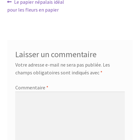
Navigation
Article
Le papier népalais idéal
précédent :
pour les fleurs en papier
de
l’article
Laisser un commentaire
Votre adresse e-mail ne sera pas publiée.
Les
champs obligatoires sont indiqués avec
*
Commentaire
*