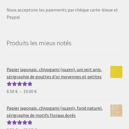
Nous acceptons les paiements par chèque carte-bleue et
Paypal.
Produits les mieux notés
Papier japonais, chiyogami (yuzen), uni vert anis,
sérigraphie de gouttes d'or moyennes et petites
Plage
6.50
€
–
19.00
€
Note
5.00
sur
de
5
prix :
Papier japonais, chiyogami (yuzen), fond naturel,
6.50 €
sérigraphie de motifs floraux dorés
à
19.00 €