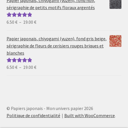
Papier japonais, chiyogami (yuzen), fond noir,
6.50 €
sérigraphie de petits motifs floraux argentés
à
19.00 €
Plage
6.50
€
–
19.00
€
Note
5.00
sur
de
5
prix :
Papier japonais, chiyogami (yuzen), fond gris beige,
6.50 €
sérigraphie de fleurs de cerisiers rouges briques et
à
blanches
19.00 €
Plage
6.50
€
–
19.00
€
Note
5.00
sur
de
5
prix :
6.50 €
à
19.00 €
© Papiers japonais - Mon univers papier 2026
Politique de confidentialité
Built with WooCommerce
.