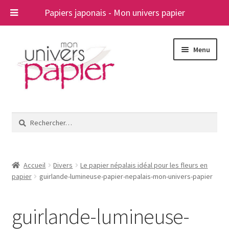
Papiers japonais - Mon univers papier
Aller
Aller
Menu
à
au
la
contenu
navigation
Ouvrir
Papiers japonais
le
Rechercher :
menu
Blog
enfant
A propos
Accueil
Divers
Le papier népalais idéal pour les fleurs en
papier
guirlande-lumineuse-papier-nepalais-mon-univers-papier
Contact
guirlande-lumineuse-