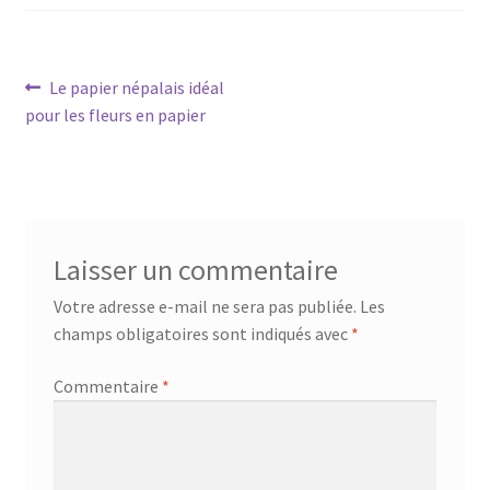
Navigation
Article
Le papier népalais idéal
précédent :
pour les fleurs en papier
de
l’article
Laisser un commentaire
Votre adresse e-mail ne sera pas publiée.
Les
champs obligatoires sont indiqués avec
*
Commentaire
*