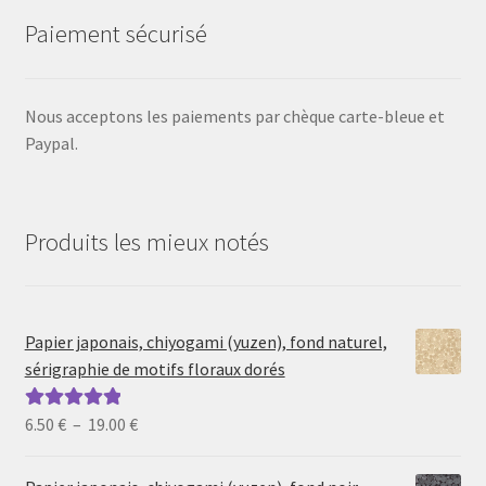
Paiement sécurisé
Nous acceptons les paiements par chèque carte-bleue et
Paypal.
Produits les mieux notés
Papier japonais, chiyogami (yuzen), fond naturel,
sérigraphie de motifs floraux dorés
Plage
6.50
€
–
19.00
€
Note
5.00
sur
de
5
prix :