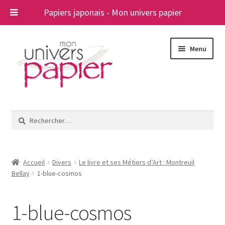
Papiers japonais - Mon univers papier
Aller
Aller
Menu
à
au
la
contenu
navigation
Ouvrir
Papiers japonais
le
Rechercher :
menu
Blog
enfant
A propos
Accueil
Divers
Le livre et ses Métiers d’Art : Montreuil
Bellay
1-blue-cosmos
Contact
1-blue-cosmos