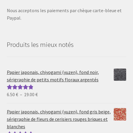
Nous acceptons les paiements par chèque carte-bleue et
Paypal.
Produits les mieux notés
Papier japonais, chiyogami (yuzen), fond noir,
sérigraphie de petits motifs floraux argentés
Plage
6.50
€
–
19.00
€
Note
5.00
sur
de
5
prix :
Papier japonais, chiyogami (yuzen), fond gris beige,
6.50 €
sérigraphie de fleurs de cerisiers rouges briques et
à
blanches
19.00 €