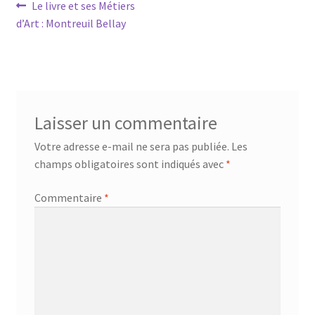
Navigation
Article
Le livre et ses Métiers
précédent :
d’Art : Montreuil Bellay
de
l’article
Laisser un commentaire
Votre adresse e-mail ne sera pas publiée.
Les
champs obligatoires sont indiqués avec
*
Commentaire
*