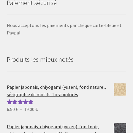
Paiement sécurisé
Nous acceptons les paiements par chèque carte-bleue et
Paypal.
Produits les mieux notés
Papier japonais, chiyogami (yuzen), fond naturel,
sérigraphie de motifs floraux dorés
Plage
6.50
€
–
19.00
€
Note
5.00
sur
de
5
prix :
Papier japonais, chiyogami (yuzen), fond noir,
6.50 €