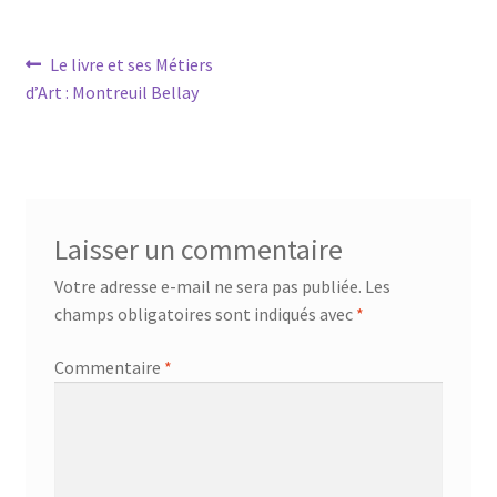
Navigation
Article
Le livre et ses Métiers
précédent :
d’Art : Montreuil Bellay
de
l’article
Laisser un commentaire
Votre adresse e-mail ne sera pas publiée.
Les
champs obligatoires sont indiqués avec
*
Commentaire
*