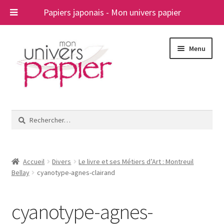
Papiers japonais - Mon univers papier
Aller
Aller
Menu
à
au
la
contenu
navigation
Ouvrir
Papiers japonais
le
Rechercher :
menu
Blog
enfant
A propos
Accueil
Divers
Le livre et ses Métiers d’Art : Montreuil
Bellay
cyanotype-agnes-clairand
Contact
cyanotype-agnes-