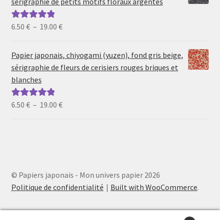
sérigraphie de petits motifs floraux argentés
à
19.00 €
Plage
6.50
€
–
19.00
€
Note
5.00
sur
de
5
prix :
Papier japonais, chiyogami (yuzen), fond gris beige,
6.50 €
sérigraphie de fleurs de cerisiers rouges briques et
à
blanches
19.00 €
Plage
6.50
€
–
19.00
€
Note
5.00
sur
de
5
prix :
6.50 €
à
19.00 €
© Papiers japonais - Mon univers papier 2026
Politique de confidentialité
Built with WooCommerce
.