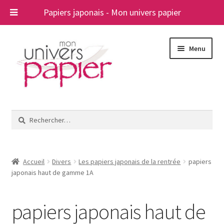
Papiers japonais - Mon univers papier
Aller
Aller
Menu
à
au
la
contenu
navigation
Ouvrir
Papiers japonais
le
Rechercher :
menu
Blog
enfant
A propos
Accueil
Divers
Les papiers japonais de la rentrée
papiers
japonais haut de gamme 1A
Contact
papiers japonais haut de