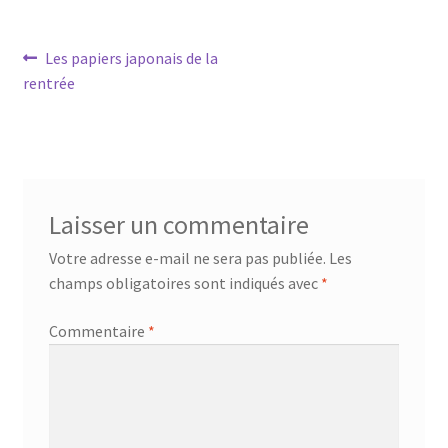
Navigation
Article
Les papiers japonais de la
précédent :
rentrée
de
l’article
Laisser un commentaire
Votre adresse e-mail ne sera pas publiée.
Les
champs obligatoires sont indiqués avec
*
Commentaire
*