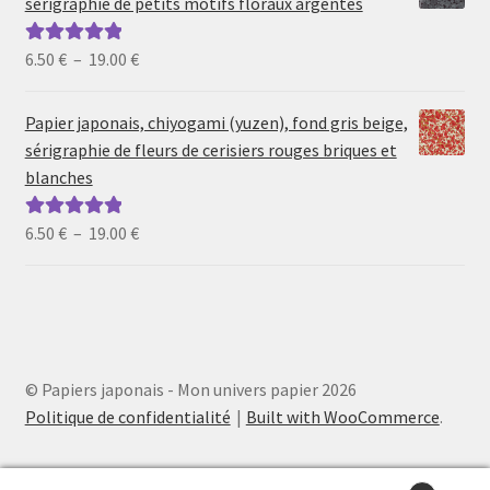
sérigraphie de petits motifs floraux argentés
à
19.00 €
Plage
6.50
€
–
19.00
€
Note
5.00
sur
de
5
prix :
Papier japonais, chiyogami (yuzen), fond gris beige,
6.50 €
sérigraphie de fleurs de cerisiers rouges briques et
à
blanches
19.00 €
Plage
6.50
€
–
19.00
€
Note
5.00
sur
de
5
prix :
6.50 €
à
19.00 €
© Papiers japonais - Mon univers papier 2026
Politique de confidentialité
Built with WooCommerce
.