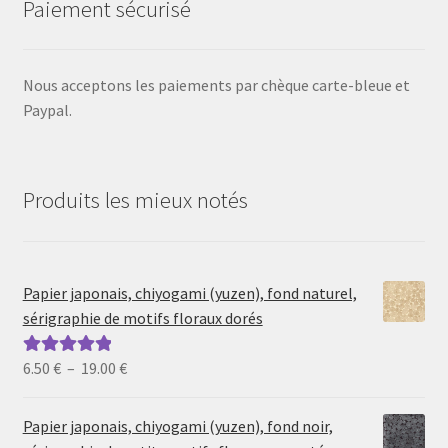
Paiement sécurisé
Nous acceptons les paiements par chèque carte-bleue et
Paypal.
Produits les mieux notés
Papier japonais, chiyogami (yuzen), fond naturel,
sérigraphie de motifs floraux dorés
Plage
6.50
€
–
19.00
€
Note
5.00
sur
de
5
prix :
Papier japonais, chiyogami (yuzen), fond noir,
6.50 €