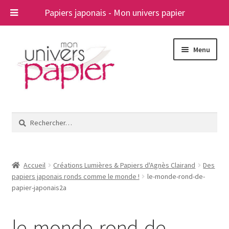
Papiers japonais - Mon univers papier
Aller
Aller
Menu
à
au
la
contenu
navigation
Ouvrir
Papiers japonais
le
Rechercher :
menu
Blog
enfant
A propos
Accueil
Créations Lumières & Papiers d'Agnès Clairand
Des
papiers japonais ronds comme le monde !
le-monde-rond-de-
Contact
papier-japonais2a
le-monde-rond-de-