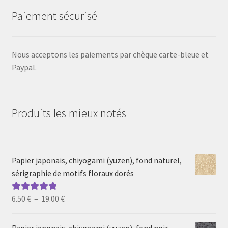
Paiement sécurisé
Nous acceptons les paiements par chèque carte-bleue et
Paypal.
Produits les mieux notés
Papier japonais, chiyogami (yuzen), fond naturel,
sérigraphie de motifs floraux dorés
Plage
6.50
€
–
19.00
€
Note
5.00
sur
de
5
prix :