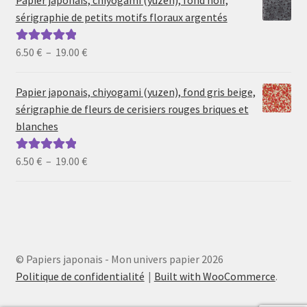
Papier japonais, chiyogami (yuzen), fond noir,
6.50 €
sérigraphie de petits motifs floraux argentés
à
19.00 €
Plage
6.50
€
–
19.00
€
Note
5.00
sur
de
5
prix :
Papier japonais, chiyogami (yuzen), fond gris beige,
6.50 €
sérigraphie de fleurs de cerisiers rouges briques et
à
blanches
19.00 €
Plage
6.50
€
–
19.00
€
Note
5.00
sur
de
5
prix :
6.50 €
à
19.00 €
© Papiers japonais - Mon univers papier 2026
Politique de confidentialité
Built with WooCommerce
.