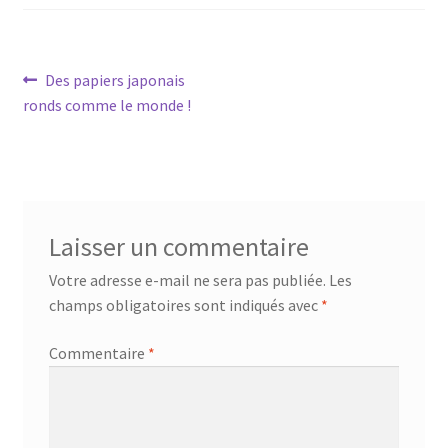
Navigation
Article
Des papiers japonais
précédent :
ronds comme le monde !
de
l’article
Laisser un commentaire
Votre adresse e-mail ne sera pas publiée.
Les
champs obligatoires sont indiqués avec
*
Commentaire
*