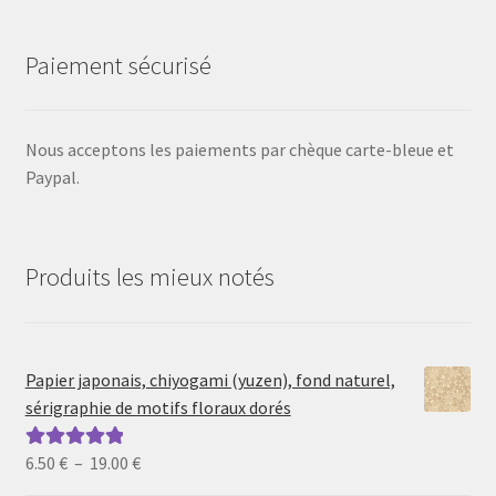
Paiement sécurisé
Nous acceptons les paiements par chèque carte-bleue et
Paypal.
Produits les mieux notés
Papier japonais, chiyogami (yuzen), fond naturel,
sérigraphie de motifs floraux dorés
Plage
6.50
€
–
19.00
€
Note
5.00
sur
de
5