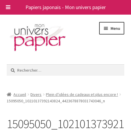
Papiers japonais - Mon univers papier
Aller
Aller
Menu
à
au
la
contenu
navigation
Ouvrir
Papiers japonais
le
Rechercher :
menu
Blog
enfant
A propos
Accueil
Divers
Plein d’idées de cadeaux et plus encore !
15095050_10210137392143824_4423678878031743046_n
Contact
15095050_102101373921