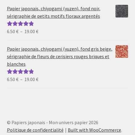
prix :
Papier japonais, chiyogami (yuzen), fond noir,
6.50 €
sérigraphie de petits motifs floraux argentés
à
19.00 €
Plage
6.50
€
–
19.00
€
Note
5.00
sur
de
5
prix :
Papier japonais, chiyogami (yuzen), fond gris beige,
6.50 €
sérigraphie de fleurs de cerisiers rouges briques et
à
blanches
19.00 €
Plage
6.50
€
–
19.00
€
Note
5.00
sur
de
5
prix :
6.50 €
à
19.00 €
© Papiers japonais - Mon univers papier 2026
Politique de confidentialité
Built with WooCommerce
.