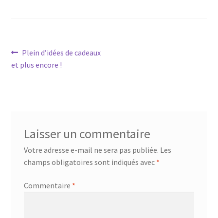
Navigation
Article
Plein d’idées de cadeaux
précédent :
et plus encore !
de
l’article
Laisser un commentaire
Votre adresse e-mail ne sera pas publiée.
Les
champs obligatoires sont indiqués avec
*
Commentaire
*