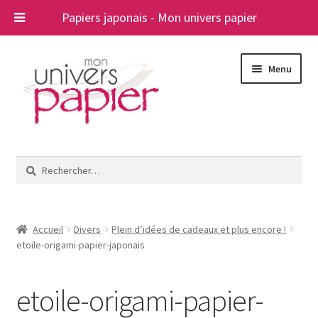
Papiers japonais - Mon univers papier
Aller
Aller
Menu
à
au
la
contenu
navigation
Ouvrir
Papiers japonais
le
Rechercher :
menu
Blog
enfant
A propos
Accueil
Divers
Plein d’idées de cadeaux et plus encore !
etoile-origami-papier-japonais
Contact
etoile-origami-papier-