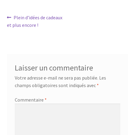
Navigation
Article
Plein d’idées de cadeaux
précédent :
et plus encore !
de
l’article
Laisser un commentaire
Votre adresse e-mail ne sera pas publiée.
Les
champs obligatoires sont indiqués avec
*
Commentaire
*