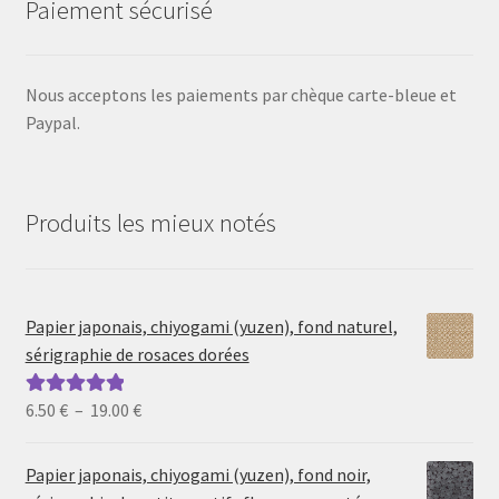
Paiement sécurisé
Nous acceptons les paiements par chèque carte-bleue et
Paypal.
Produits les mieux notés
Papier japonais, chiyogami (yuzen), fond naturel,
sérigraphie de rosaces dorées
Plage
6.50
€
–
19.00
€
Note
5.00
sur
de
5
prix :
Papier japonais, chiyogami (yuzen), fond noir,
6.50 €