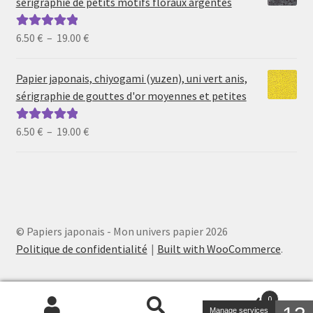
sérigraphie de petits motifs floraux argentés
à
19.00 €
Plage
6.50
€
–
19.00
€
Note
5.00
sur
de
5
prix :
Papier japonais, chiyogami (yuzen), uni vert anis,
6.50 €
sérigraphie de gouttes d'or moyennes et petites
à
19.00 €
Plage
6.50
€
–
19.00
€
Note
5.00
sur
de
5
prix :
6.50 €
à
19.00 €
© Papiers japonais - Mon univers papier 2026
Politique de confidentialité
Built with WooCommerce
.
0
Manage services