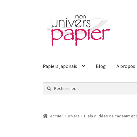
Aller
Aller
à
au
la
contenu
navigation
Papiers japonais
Blog
A propos
Rechercher :
Accueil
Divers
Plein d’idées de cadeaux et 