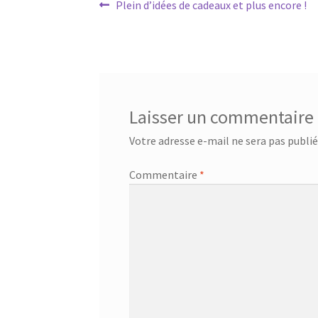
Navigation
Article
Plein d’idées de cadeaux et plus encore !
précédent :
de
l’article
Laisser un commentaire
Votre adresse e-mail ne sera pas publié
Commentaire
*