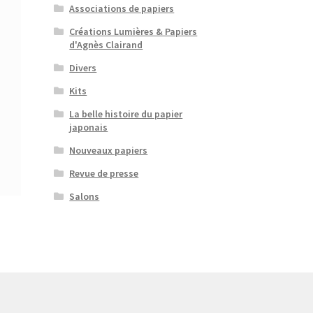
Associations de papiers
Créations Lumières & Papiers
d'Agnès Clairand
Divers
Kits
La belle histoire du papier
japonais
Nouveaux papiers
Revue de presse
Salons