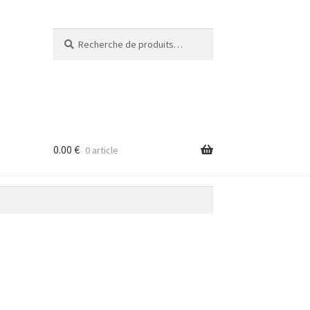
Recherche
Recherche
pour :
0.00
€
0 article