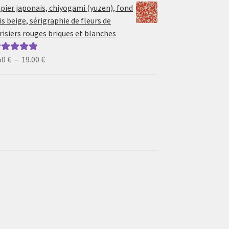
prix :
pier japonais, chiyogami (yuzen), fond
6.50 €
is beige, sérigraphie de fleurs de
à
risiers rouges briques et blanches
19.00 €
Plage
50
€
–
19.00
€
ote
5.00
sur
de
prix :
6.50 €
à
19.00 €