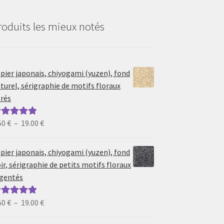
roduits les mieux notés
pier japonais, chiyogami (yuzen), fond
turel, sérigraphie de motifs floraux
rés
Plage
50
€
–
19.00
€
ote
5.00
sur
de
prix :
pier japonais, chiyogami (yuzen), fond
6.50 €
ir, sérigraphie de petits motifs floraux
à
gentés
19.00 €
Plage
50
€
–
19.00
€
ote
5.00
sur
de