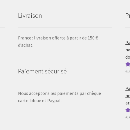
Livraison
P
France : livraison offerte à partir de 150 €
Pa
d’achat.
na
do
Paiement sécurisé
6.
N
5
Pa
Nous acceptons les paiements par chèque
no
carte-bleue et Paypal.
ar
6.
N
5