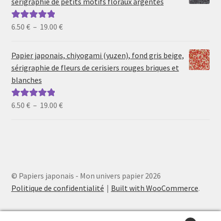
sérigraphie de petits motifs floraux argentés
à
19.00 €
Plage
6.50
€
–
19.00
€
Note
5.00
sur
de
5
prix :
Papier japonais, chiyogami (yuzen), fond gris beige,
6.50 €
sérigraphie de fleurs de cerisiers rouges briques et
à
blanches
19.00 €
Plage
6.50
€
–
19.00
€
Note
5.00
sur
de
5
prix :
6.50 €
à
19.00 €
© Papiers japonais - Mon univers papier 2026
Politique de confidentialité
Built with WooCommerce
.