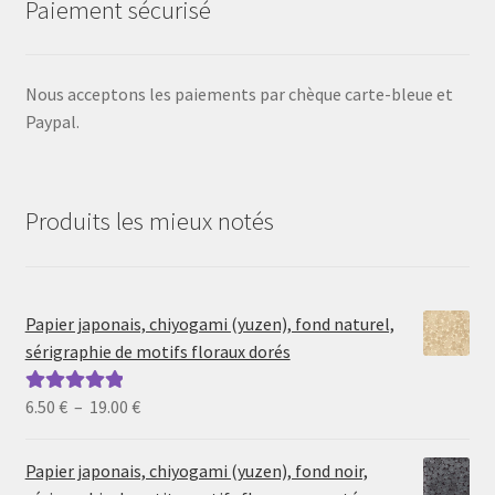
Paiement sécurisé
Nous acceptons les paiements par chèque carte-bleue et
Paypal.
Produits les mieux notés
Papier japonais, chiyogami (yuzen), fond naturel,
sérigraphie de motifs floraux dorés
Plage
6.50
€
–
19.00
€
Note
5.00
sur
de
5
prix :
Papier japonais, chiyogami (yuzen), fond noir,
6.50 €