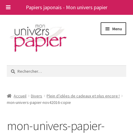
Papiers japonais - Mon univers papier
Aller
Aller
Menu
à
au
la
contenu
navigation
Ouvrir
Papiers japonais
le
Rechercher :
menu
Blog
enfant
A propos
Accueil
Divers
Plein d’idées de cadeaux et plus encore !
mon-univers-papier-nov42016-copie
Contact
mon-univers-papier-