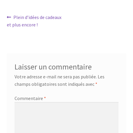
Navigation
Article
Plein d’idées de cadeaux
précédent :
et plus encore !
de
l’article
Laisser un commentaire
Votre adresse e-mail ne sera pas publiée.
Les
champs obligatoires sont indiqués avec
*
Commentaire
*