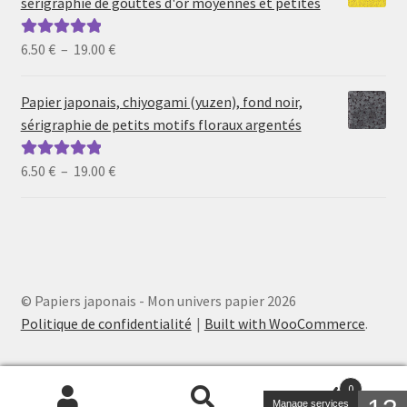
sérigraphie de gouttes d'or moyennes et petites
à
19.00 €
Plage
6.50
€
–
19.00
€
Note
5.00
sur
de
5
prix :
Papier japonais, chiyogami (yuzen), fond noir,
6.50 €
sérigraphie de petits motifs floraux argentés
à
19.00 €
Plage
6.50
€
–
19.00
€
Note
5.00
sur
de
5
prix :
6.50 €
à
19.00 €
© Papiers japonais - Mon univers papier 2026
Politique de confidentialité
Built with WooCommerce
.
0
Manage services