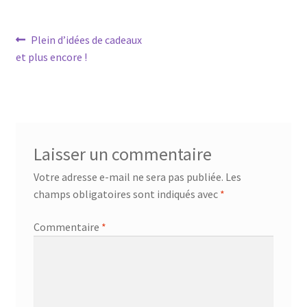
Navigation
Article
Plein d’idées de cadeaux
précédent :
et plus encore !
de
l’article
Laisser un commentaire
Votre adresse e-mail ne sera pas publiée.
Les
champs obligatoires sont indiqués avec
*
Commentaire
*