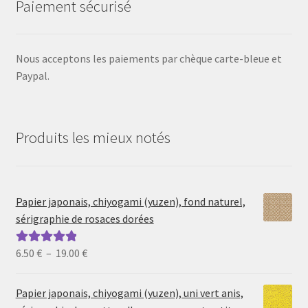
Paiement sécurisé
Nous acceptons les paiements par chèque carte-bleue et
Paypal.
Produits les mieux notés
Papier japonais, chiyogami (yuzen), fond naturel,
sérigraphie de rosaces dorées
Plage
6.50
€
–
19.00
€
Note
5.00
sur
de
5
prix :
Papier japonais, chiyogami (yuzen), uni vert anis,
6.50 €