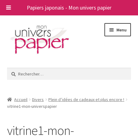
Papiers japonais - Mon univers papier
Aller
Aller
Menu
à
au
la
contenu
navigation
Ouvrir
Papiers japonais
le
Rechercher :
menu
Blog
enfant
A propos
Accueil
Divers
Plein d’idées de cadeaux et plus encore !
vitrine1-mon-universpapier
Contact
vitrine1-mon-