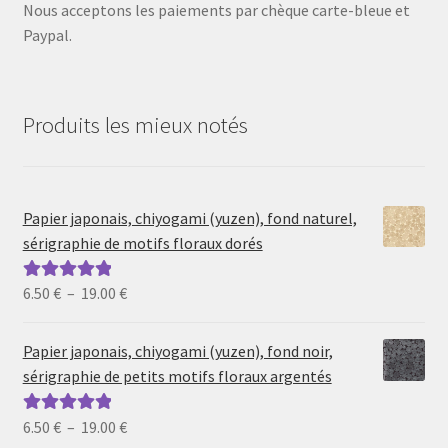
Nous acceptons les paiements par chèque carte-bleue et
Paypal.
Produits les mieux notés
Papier japonais, chiyogami (yuzen), fond naturel,
sérigraphie de motifs floraux dorés
Plage
6.50
€
–
19.00
€
Note
5.00
sur
de
5
prix :
Papier japonais, chiyogami (yuzen), fond noir,
6.50 €
sérigraphie de petits motifs floraux argentés
à
19.00 €
Plage
6.50
€
–
19.00
€
Note
5.00
sur