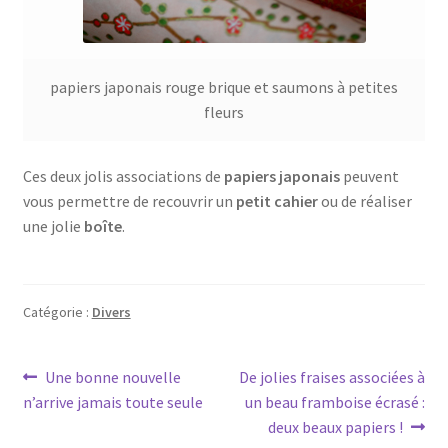
papiers japonais rouge brique et saumons à petites
fleurs
Ces deux jolis associations de
papiers japonais
peuvent
vous permettre de recouvrir un
petit cahier
ou de réaliser
une jolie
boîte
.
Catégorie :
Divers
Navigation
Article
Article
Une bonne nouvelle
De jolies fraises associées à
précédent :
suivant :
n’arrive jamais toute seule
un beau framboise écrasé :
de
deux beaux papiers !