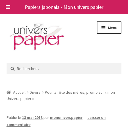
Papiers japonais - Mon univers papier
Aller
Aller
Menu
à
au
la
contenu
navigation
Ouvrir
Papiers japonais
le
Rechercher :
menu
Blog
enfant
A propos
Accueil
Divers
Pour la fête des mères, promo sur « mon
Univers papier »
Contact
Publié le
13 mai 2013
par
monuniverspapier
—
Laisser un
commentaire