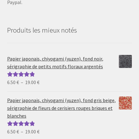
Paypal.
Produits les mieux notés
Papier japonais, chiyogami (yuzen), fond noir,
sérigraphie de petits motifs floraux argentés
Plage
6.50
€
–
19.00
€
Note
5.00
sur
de
5
prix :
Papier japonais, chiyogami (yuzen), fond gris beige,
6.50 €
sérigraphie de fleurs de cerisiers rouges briques et
à
blanches
19.00 €
Plage
6.50
€
–
19.00
€
Note
5.00
sur
de
5