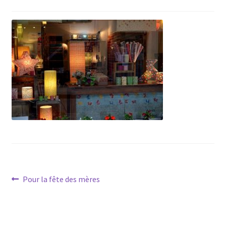
Navigation
Article
Pour la fête des mères
précédent :
de
l’article