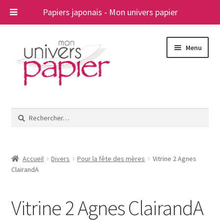
Papiers japonais - Mon univers papier
Aller
Aller
Menu
à
au
la
contenu
navigation
Ouvrir
Papiers japonais
le
Rechercher :
menu
Blog
enfant
A propos
Accueil
Divers
Pour la fête des mères
Vitrine 2 Agnes
ClairandA
Contact
Vitrine 2 Agnes ClairandA