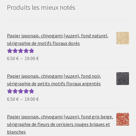
Produits les mieux notés
Papier japonais, chiyogami (yuzen), fond naturel,
sérigraphie de motifs floraux dorés
Plage
6.50
€
–
19.00
€
Note
5.00
sur
de
5
prix :
Papier japonais, chiyogami (yuzen), fond noir,
6.50 €
sérigraphie de petits motifs floraux argentés
à
19.00 €
Plage
6.50
€
–
19.00
€
Note
5.00
sur
de
5
prix :
Papier japonais, chiyogami (yuzen), fond gris beige,
6.50 €
sérigraphie de fleurs de cerisiers rouges briques et
à
blanches