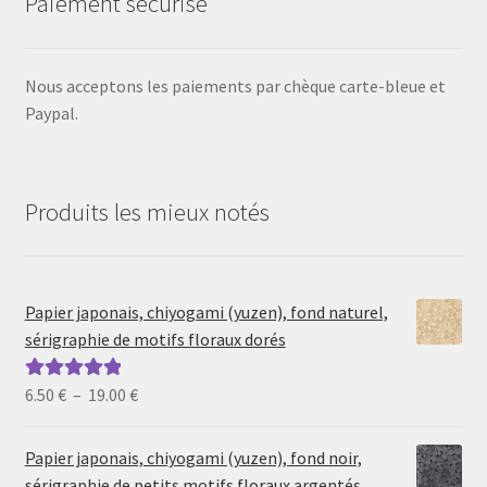
Paiement sécurisé
Nous acceptons les paiements par chèque carte-bleue et
Paypal.
Produits les mieux notés
Papier japonais, chiyogami (yuzen), fond naturel,
sérigraphie de motifs floraux dorés
Plage
6.50
€
–
19.00
€
Note
5.00
sur
de
5
prix :
Papier japonais, chiyogami (yuzen), fond noir,
6.50 €
sérigraphie de petits motifs floraux argentés