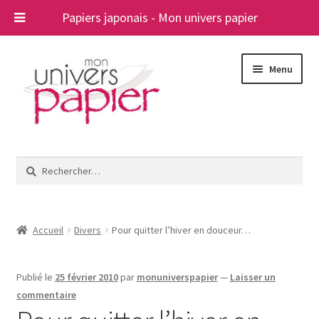
Papiers japonais - Mon univers papier
Aller
Aller
Menu
à
au
la
contenu
navigation
Ouvrir
Papiers japonais
le
Rechercher :
menu
Blog
enfant
A propos
Accueil
Divers
Pour quitter l’hiver en douceur…
Contact
Publié le
25 février 2010
par
monuniverspapier
—
Laisser un
commentaire