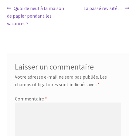
Navigation
Article
Article
Quoi de neuf à la maison
La passé revisité…
précédent :
suivant :
de papier pendant les
de
vacances ?
l’article
Laisser un commentaire
Votre adresse e-mail ne sera pas publiée.
Les
champs obligatoires sont indiqués avec
*
Commentaire
*