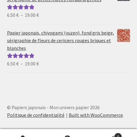
à
19.00 €
Plage
6.50
€
–
19.00
€
Note
5.00
sur
de
5
prix :
Papier japonais, chiyogami (yuzen), fond gris beige,
6.50 €
sérigraphie de fleurs de cerisiers rouges briques et
à
blanches
19.00 €
Plage
6.50
€
–
19.00
€
Note
5.00
sur
de
5
prix :
6.50 €
à
19.00 €
© Papiers japonais - Mon univers papier 2026
Politique de confidentialité
Built with WooCommerce
.
0