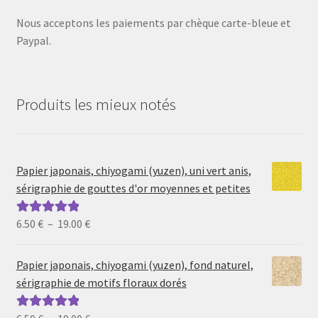
Nous acceptons les paiements par chèque carte-bleue et
Paypal.
Produits les mieux notés
Papier japonais, chiyogami (yuzen), uni vert anis,
sérigraphie de gouttes d'or moyennes et petites
Plage
6.50
€
–
19.00
€
Note
5.00
sur
de
5
prix :
Papier japonais, chiyogami (yuzen), fond naturel,
6.50 €
sérigraphie de motifs floraux dorés
à
19.00 €
Note
5.00
sur