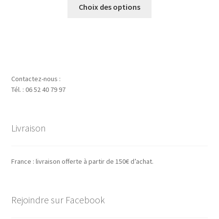
Ce
prix :
Choix des options
produit
6.50 €
a
à
plusieurs
19.00 €
variations.
Les
options
Contactez-nous :
peuvent
Tél. : 06 52 40 79 97
être
choisies
sur
Livraison
la
page
du
France : livraison offerte à partir de 150€ d’achat.
produit
Rejoindre sur Facebook