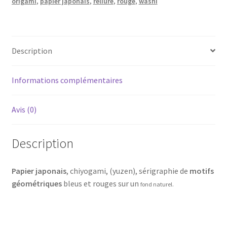
origami
,
papier japonais
,
reliure
,
rouge
,
washi
naturel,
sérigraphie
de
motifs
Description
géométriques
bleus
Informations complémentaires
et
rouges
Avis (0)
Description
Papier japonais
, chiyogami, (yuzen), sérigraphie de
motifs
géométriques
bleus et rouges sur un
fond naturel.