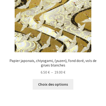
choisies
sur
la
page
du
produit
Papier japonais, chiyogami, (yuzen), fond doré, vols de
grues blanches
Plage
6.50
€
–
19.00
€
de
Ce
prix :
Choix des options
produit
6.50 €
a
à
plusieurs
19.00 €
variations.