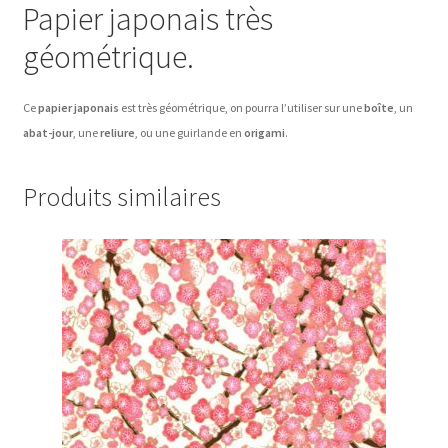
Papier japonais très
géométrique.
Ce
papier japonais
est très géométrique, on pourra l’utiliser sur une
boîte
, un
abat-jour
, une
reliure
, ou une guirlande en
origami
.
Produits similaires