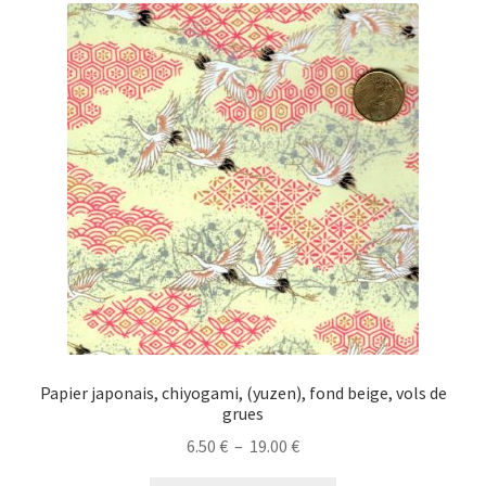
Les
options
peuvent
être
choisies
sur
la
page
du
produit
Papier japonais, chiyogami, (yuzen), fond beige, vols de
grues
Plage
6.50
€
–
19.00
€
de