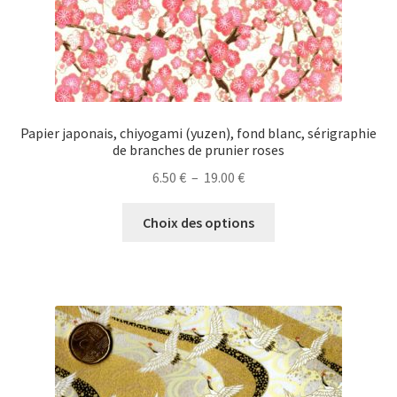
Papier japonais, chiyogami (yuzen), fond blanc, sérigraphie
de branches de prunier roses
Plage
6.50
€
–
19.00
€
de
Ce
prix :
Choix des options
produit
6.50 €
a
à
plusieurs
19.00 €
variations.
Les
options
peuvent
être