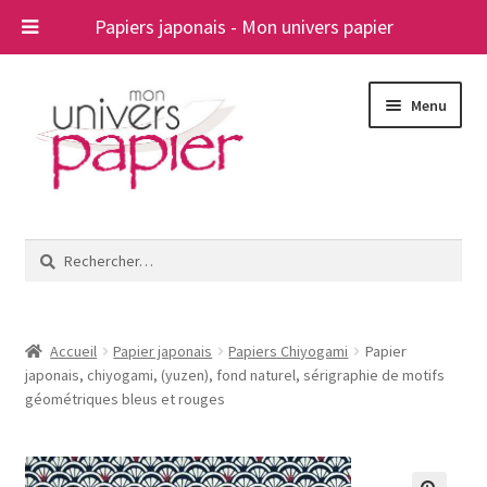
Papiers japonais - Mon univers papier
Aller
Aller
Menu
à
au
la
contenu
navigation
Ouvrir
Papiers japonais
le
Rechercher :
menu
Blog
enfant
A propos
Accueil
Papier japonais
Papiers Chiyogami
Papier
japonais, chiyogami, (yuzen), fond naturel, sérigraphie de motifs
Contact
géométriques bleus et rouges