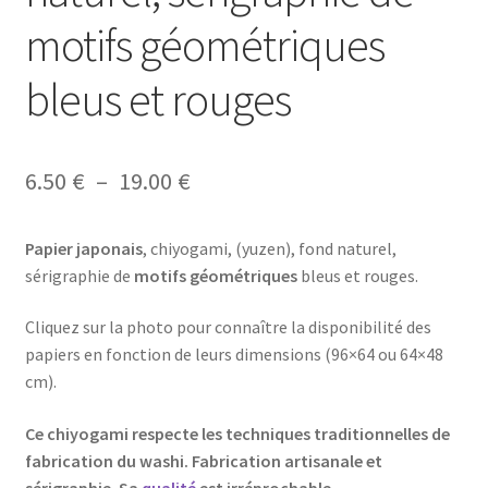
motifs géométriques
bleus et rouges
Plage
6.50
€
–
19.00
€
de
Papier japonais
, chiyogami, (yuzen), fond naturel,
prix :
sérigraphie de
motifs géométriques
bleus et rouges.
6.50 €
Cliquez sur la photo pour connaître la disponibilité des
à
papiers en fonction de leurs dimensions (96×64 ou 64×48
19.00 €
cm).
Ce chiyogami respecte les techniques traditionnelles de
fabrication du washi. Fabrication artisanale et