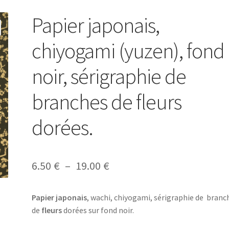
Papier japonais,
chiyogami (yuzen), fond
noir, sérigraphie de
branches de fleurs
dorées.
Plage
6.50
€
–
19.00
€
de
Papier japonais
, wachi, chiyogami, sérigraphie de branc
prix :
de
fleurs
dorées sur fond noir.
6.50 €