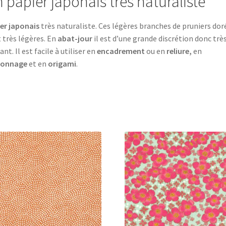
 papier japonais très naturaliste
er japonais
très naturaliste. Ces légères branches de pruniers dor
 très légères. En
abat-jour
il est d’une grande discrétion donc trè
ant. Il est facile à utiliser en
encadrement
ou en
reliure,
en
tonnage
et en
origami
.