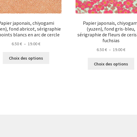
Papier japonais, chiyogami
Papier japonais, chiyogam
en), fond abricot, sérigraphie
(yuzen), fond gris-bleu,
points blancs en arc de cercle
sérigraphie de fleurs de ceris
fuchsias
Plage
6.50
€
–
19.00
€
Plage
6.50
€
–
19.00
€
de
Ce
de
prix :
Choix des options
C
produit
prix :
6.50 €
Choix des options
p
a
6.50 €
à
a
plusieurs
à
19.00 €
p
variations.
19.00 
v
Les
L
options
o
peuvent
p
être
ê
choisies
c
sur
s
la
la
page