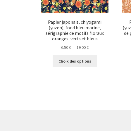
Papier japonais, chiyogami
(yuzen), fond bleu marine,
(yuz
sérigraphie de motifs floraux
de 
oranges, verts et bleus
Plage
6.50
€
–
19.00
€
de
Ce
prix :
Choix des options
produit
6.50 €
a
à
plusieurs
19.00 €
variations.
Les
options
peuvent
être
choisies
sur
la