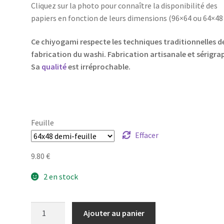
Cliquez sur la photo pour connaître la disponibilité des
à
papiers en fonction de leurs dimensions (96×64 ou 64×48
19.00 €
Ce chiyogami respecte les techniques traditionnelles d
fabrication du washi. Fabrication artisanale et sérigra
Sa
qualité
est irréprochable.
Feuille
Effacer
9.80
€
2 en stock
quantité
Ajouter au panier
de