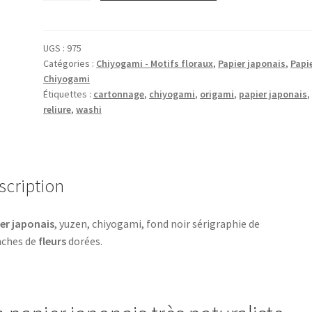
Papier
japonais,
chiyogami
UGS :
975
Catégories :
Chiyogami - Motifs floraux
,
Papier japonais
,
Papi
(yuzen),
Chiyogami
fond
Étiquettes :
cartonnage
,
chiyogami
,
origami
,
papier japonais
,
noir,
reliure
,
washi
sérigraphie
de
branches
de
scription
fleurs
dorées.
er japonais
, yuzen, chiyogami, fond noir sérigraphie de
nches de
fleurs
dorées.