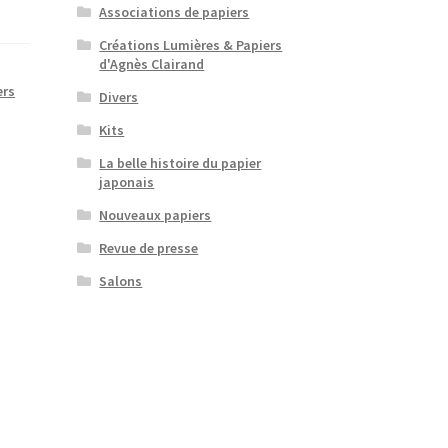
Associations de papiers
Créations Lumières & Papiers
d'Agnès Clairand
ers
Divers
Kits
La belle histoire du papier
japonais
Nouveaux papiers
Revue de presse
Salons