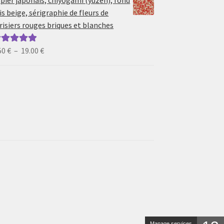
pier japonais, chiyogami (yuzen), fond
6.50 €
is beige, sérigraphie de fleurs de
à
risiers rouges briques et blanches
19.00 €
Plage
50
€
–
19.00
€
ote
5.00
sur
de
prix :
6.50 €
à
19.00 €
Manage services