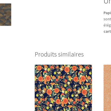
Un
Papi
sont
élég
car
Produits similaires