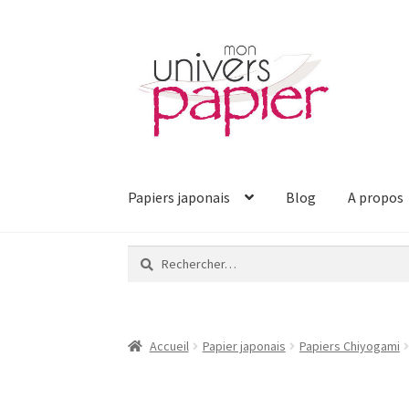
Aller
Aller
à
au
la
contenu
navigation
Papiers japonais
Blog
A propos
Rechercher :
Accueil
Papier japonais
Papiers Chiyogami