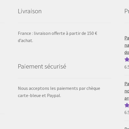
p
du
Livraison
P
d
produit
p
France : livraison offerte à partir de 150 €
Pa
d’achat.
na
do
Paiement sécurisé
6.
N
5
Pa
Nous acceptons les paiements par chèque
no
carte-bleue et Paypal.
ar
6.
N
5