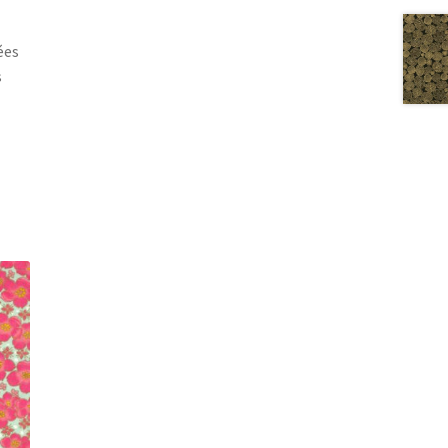
ées
s