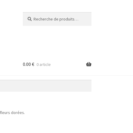
Recherche
Recherche
pour :
0.00
€
0 article
 fleurs dorées.