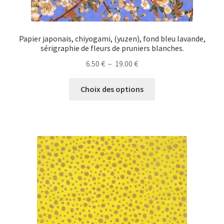
Papier japonais, chiyogami, (yuzen), fond bleu lavande,
sérigraphie de fleurs de pruniers blanches.
Plage
6.50
€
–
19.00
€
de
Ce
prix :
Choix des options
produit
6.50 €
a
à
plusieurs
19.00 €
variations.
Les
options
peuvent
être
choisies
sur
la