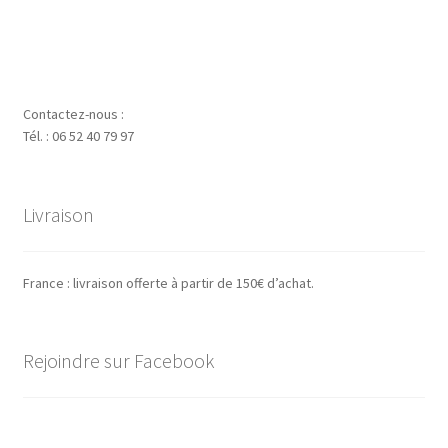
a
à
plusieurs
19.00 €
variations.
Les
options
Contactez-nous :
peuvent
Tél. : 06 52 40 79 97
être
choisies
sur
Livraison
la
page
du
France : livraison offerte à partir de 150€ d’achat.
produit
Rejoindre sur Facebook