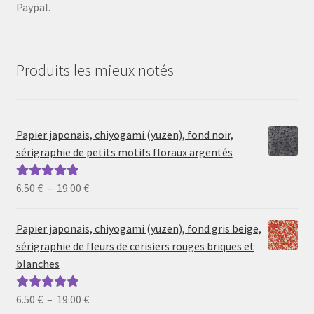
Paypal.
Produits les mieux notés
Papier japonais, chiyogami (yuzen), fond noir,
sérigraphie de petits motifs floraux argentés
Plage
6.50
€
–
19.00
€
Note
5.00
sur
de
5
prix :
Papier japonais, chiyogami (yuzen), fond gris beige,
6.50 €
sérigraphie de fleurs de cerisiers rouges briques et
à
blanches
19.00 €
Plage
6.50
€
–
19.00
€
Note
5.00
sur