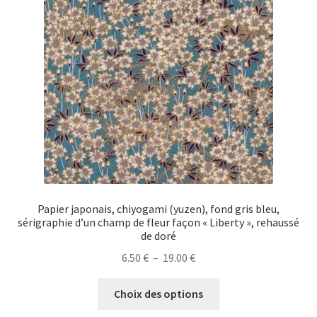
peuvent
être
choisies
sur
la
page
du
produit
Papier japonais, chiyogami (yuzen), fond gris bleu,
sérigraphie d’un champ de fleur façon « Liberty », rehaussé
de doré
Plage
6.50
€
–
19.00
€
de
Ce
prix :
Choix des options
produit
6.50 €