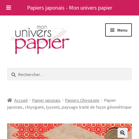
Papiers japonais - Mon univers papier
Aller
Aller
Menu
à
au
la
contenu
navigation
Ouvrir
Papiers japonais
le
Rechercher :
menu
Blog
enfant
A propos
Accueil
Papier japonais
Papiers Chiyogami
Papier
japonais, chiyogami, (yuzen), paysage traité de façon géométrique
Contact