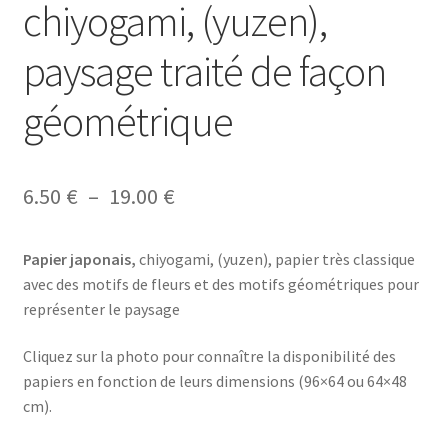
chiyogami, (yuzen),
paysage traité de façon
géométrique
Plage
6.50
€
–
19.00
€
de
Papier japonais,
chiyogami, (yuzen), papier très classique
prix :
avec des motifs de fleurs et des motifs géométriques pour
6.50 €
représenter le paysage
à
Cliquez sur la photo pour connaître la disponibilité des
19.00 €
papiers en fonction de leurs dimensions (96×64 ou 64×48
cm).