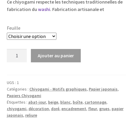
Ce chiyogami respecte les techniques traditionnelles de
fabrication du
washi
. Fabrication artisanale et
Feuille
quantité
Ajouter au panier
de
Papier
japonais,
chiyogami,
UGS :
1
Catégories :
Chiyogami - Motifs graphiques
,
Papier japonais
,
(yuzen),
Papiers Chiyogami
paysage
Étiquettes :
abat-jour
,
beige
,
blanc
,
boîte
,
cartonnage
,
traité
chiyogami
,
décoration
,
doré
,
encadrement
,
fleur
,
grues
,
papier
de
japonais
,
reliure
façon
géométrique