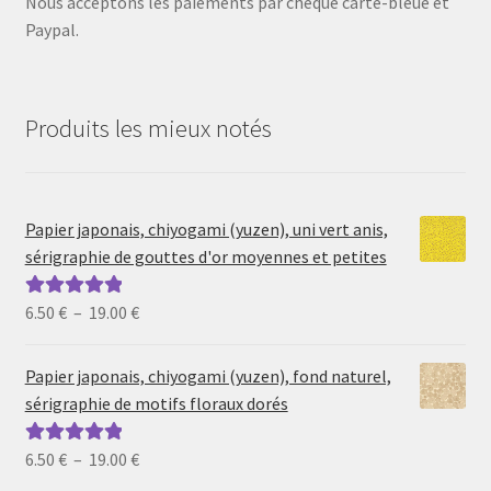
Nous acceptons les paiements par chèque carte-bleue et
Paypal.
Produits les mieux notés
Papier japonais, chiyogami (yuzen), uni vert anis,
sérigraphie de gouttes d'or moyennes et petites
Plage
6.50
€
–
19.00
€
Note
5.00
sur
de
5
prix :
Papier japonais, chiyogami (yuzen), fond naturel,
6.50 €
sérigraphie de motifs floraux dorés
à
19.00 €
Plage
6.50
€
–
19.00
€
Note
5.00
sur
de
5