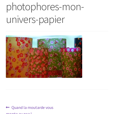
photophores-mon-
univers-papier
Navigation
Article
Quand la moutarde vous
précédent :
monte au nez !