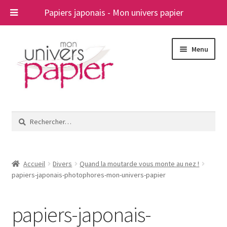
Papiers japonais - Mon univers papier
Aller
Aller
Menu
à
au
la
contenu
navigation
Ouvrir
Papiers japonais
le
Rechercher :
menu
Blog
enfant
A propos
Accueil
Divers
Quand la moutarde vous monte au nez !
papiers-japonais-photophores-mon-univers-papier
Contact
papiers-japonais-