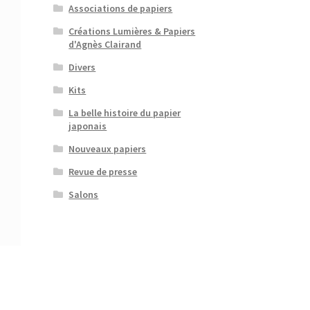
Associations de papiers
Créations Lumières & Papiers
d'Agnès Clairand
Divers
Kits
La belle histoire du papier
japonais
Nouveaux papiers
Revue de presse
Salons