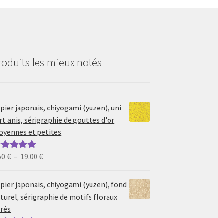
roduits les mieux notés
pier japonais, chiyogami (yuzen), uni
rt anis, sérigraphie de gouttes d'or
yennes et petites
Plage
50
€
–
19.00
€
ote
5.00
sur
de
prix :
pier japonais, chiyogami (yuzen), fond
6.50 €
turel, sérigraphie de motifs floraux
à
rés
19.00 €