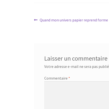
Navigation
Article
Quand mon univers papier reprend forme !
précédent :
de
l’article
Laisser un commentaire
Votre adresse e-mail ne sera pas publié
Commentaire
*