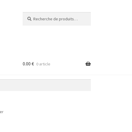
Recherche
Recherche
pour :
0.00
€
0 article
er