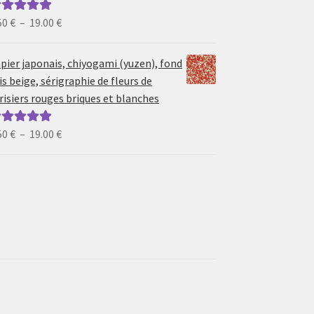
Plage
50
€
–
19.00
€
ote
5.00
sur
de
prix :
pier japonais, chiyogami (yuzen), fond
6.50 €
is beige, sérigraphie de fleurs de
à
risiers rouges briques et blanches
19.00 €
Plage
50
€
–
19.00
€
ote
5.00
sur
de
prix :
6.50 €
à
19.00 €