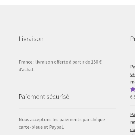
Livraison
P
France : livraison offerte à partir de 150 €
Pa
d’achat.
ve
mo
Paiement sécurisé
6.
N
5
Pa
Nous acceptons les paiements par chèque
na
carte-bleue et Paypal.
do