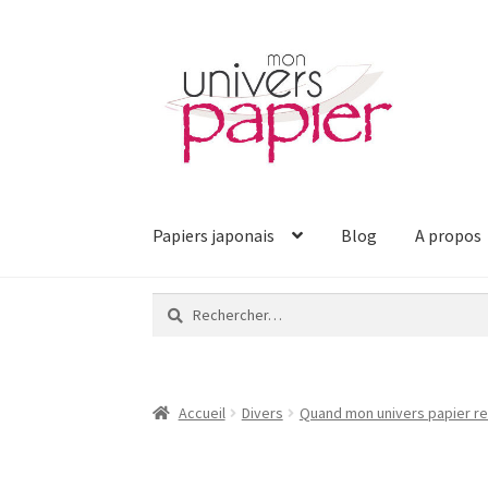
Aller
Aller
à
au
la
contenu
navigation
Papiers japonais
Blog
A propos
Rechercher :
Accueil
Divers
Quand mon univers papier re