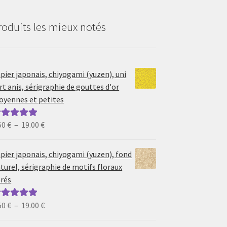
roduits les mieux notés
pier japonais, chiyogami (yuzen), uni
rt anis, sérigraphie de gouttes d'or
yennes et petites
Plage
50
€
–
19.00
€
ote
5.00
sur
de
prix :
pier japonais, chiyogami (yuzen), fond
6.50 €
turel, sérigraphie de motifs floraux
à
rés
19.00 €
Plage
50
€
–
19.00
€
ote
5.00
sur
de