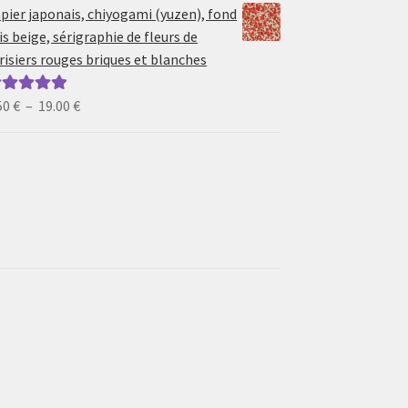
prix :
pier japonais, chiyogami (yuzen), fond
6.50 €
is beige, sérigraphie de fleurs de
à
risiers rouges briques et blanches
19.00 €
Plage
50
€
–
19.00
€
ote
5.00
sur
de
prix :
6.50 €
à
19.00 €