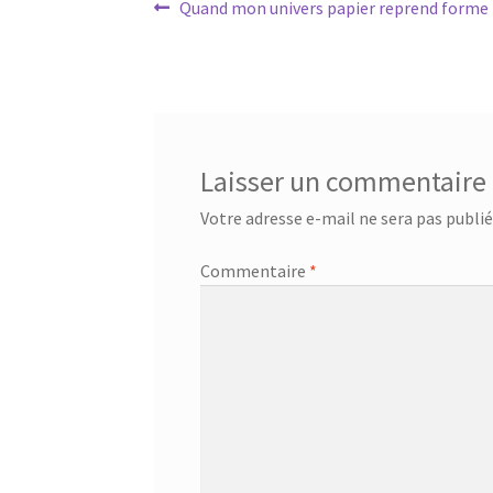
Navigation
Article
Quand mon univers papier reprend forme !
précédent :
de
l’article
Laisser un commentaire
Votre adresse e-mail ne sera pas publié
Commentaire
*