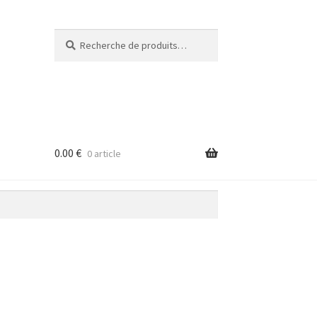
Recherche
Recherche
pour :
0.00
€
0 article