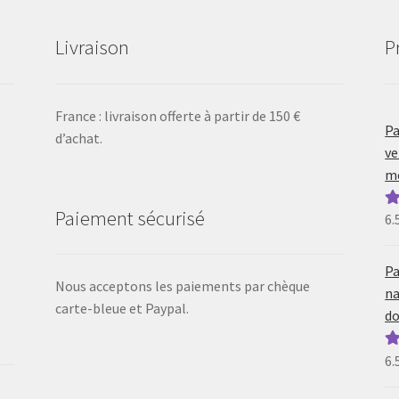
Livraison
P
France : livraison offerte à partir de 150 €
Pa
d’achat.
ve
mo
Paiement sécurisé
6.
N
5
Pa
Nous acceptons les paiements par chèque
na
carte-bleue et Paypal.
do
6.
N
5