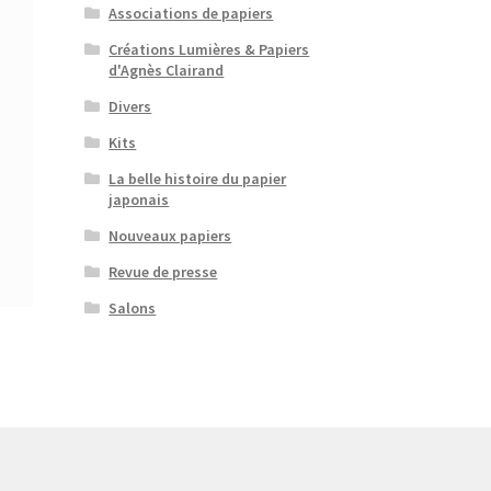
Associations de papiers
Créations Lumières & Papiers
d'Agnès Clairand
Divers
Kits
La belle histoire du papier
japonais
Nouveaux papiers
Revue de presse
Salons