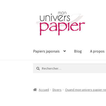
Aller
Aller
à
au
la
contenu
navigation
Papiers japonais
Blog
A propos
Rechercher :
Accueil
Divers
Quand mon univers papier re