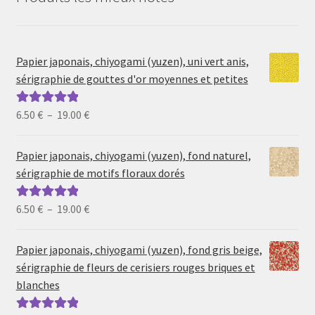
Papier japonais, chiyogami (yuzen), uni vert anis,
sérigraphie de gouttes d'or moyennes et petites
Plage
6.50
€
–
19.00
€
Note
5.00
sur
de
5
prix :
Papier japonais, chiyogami (yuzen), fond naturel,
6.50 €
sérigraphie de motifs floraux dorés
à
19.00 €
Plage
6.50
€
–
19.00
€
Note
5.00
sur
de
5
prix :
Papier japonais, chiyogami (yuzen), fond gris beige,
6.50 €
sérigraphie de fleurs de cerisiers rouges briques et
à
blanches
19.00 €