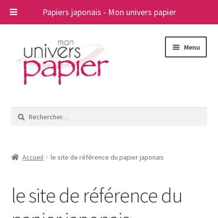
Papiers japonais - Mon univers papier
Aller
Aller
Menu
à
au
la
contenu
navigation
Ouvrir
Papiers japonais
le
Rechercher :
menu
Blog
enfant
A propos
Accueil
le site de référence du papier japonais
Contact
le site de référence du