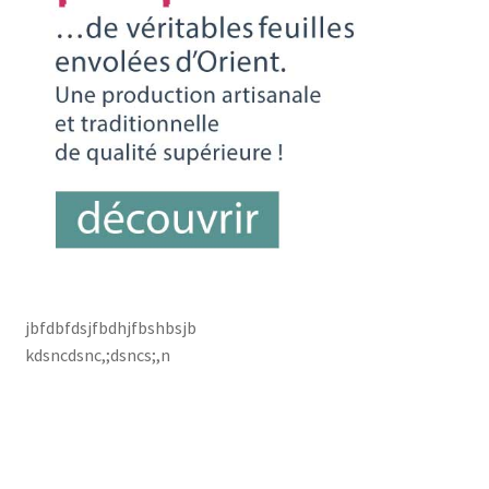
jbfdbfdsjfbdhjfbshbsjb
kdsncdsnc,;dsncs;,n