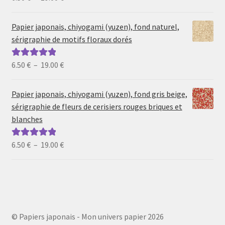
de
5
prix :
Papier japonais, chiyogami (yuzen), fond naturel,
6.50 €
sérigraphie de motifs floraux dorés
à
19.00 €
Plage
6.50
€
–
19.00
€
Note
5.00
sur
de
5
prix :
Papier japonais, chiyogami (yuzen), fond gris beige,
6.50 €
sérigraphie de fleurs de cerisiers rouges briques et
à
blanches
19.00 €
Plage
6.50
€
–
19.00
€
Note
5.00
sur
de
5
prix :
6.50 €
à
19.00 €
© Papiers japonais - Mon univers papier 2026