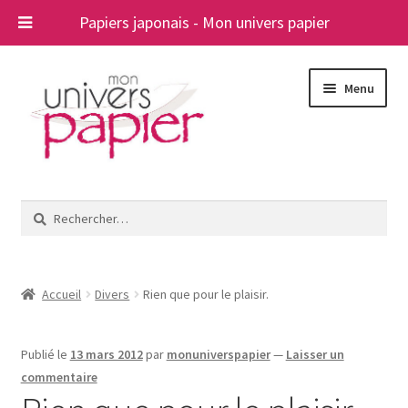
Papiers japonais - Mon univers papier
Aller
Aller
Menu
à
au
la
contenu
navigation
Ouvrir
Papiers japonais
le
Rechercher :
menu
Blog
enfant
A propos
Accueil
Divers
Rien que pour le plaisir.
Contact
Publié le
13 mars 2012
par
monuniverspapier
—
Laisser un
commentaire