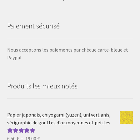
Paiement sécurisé
Nous acceptons les paiements par chèque carte-bleue et
Paypal.
Produits les mieux notés
Papier japonais, chiyogami (yuzen), uni vert anis,
sérigraphie de gouttes d'or moyennes et petites
Plage
6.50
€
–
19.00
€
Note
5.00
sur