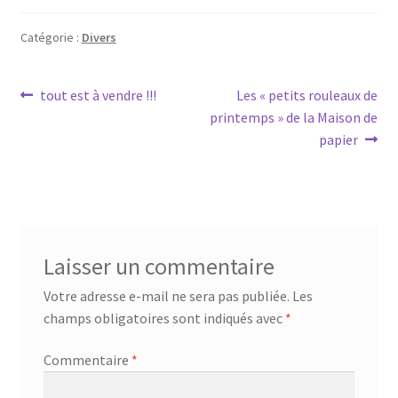
Catégorie :
Divers
Navigation
Article
Article
tout est à vendre !!!
Les « petits rouleaux de
précédent :
suivant :
printemps » de la Maison de
de
papier
l’article
Laisser un commentaire
Votre adresse e-mail ne sera pas publiée.
Les
champs obligatoires sont indiqués avec
*
Commentaire
*