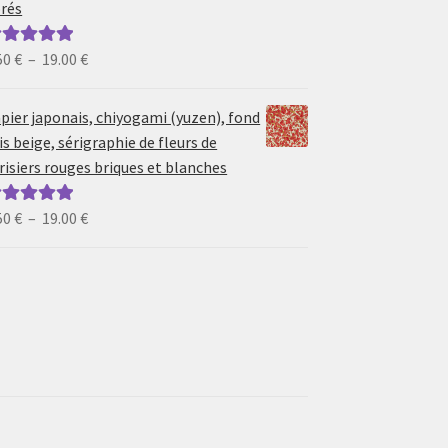
rés
19.00 €
Plage
50
€
–
19.00
€
ote
5.00
sur
de
prix :
pier japonais, chiyogami (yuzen), fond
6.50 €
is beige, sérigraphie de fleurs de
à
risiers rouges briques et blanches
19.00 €
Plage
50
€
–
19.00
€
ote
5.00
sur
de
prix :
6.50 €
à
19.00 €