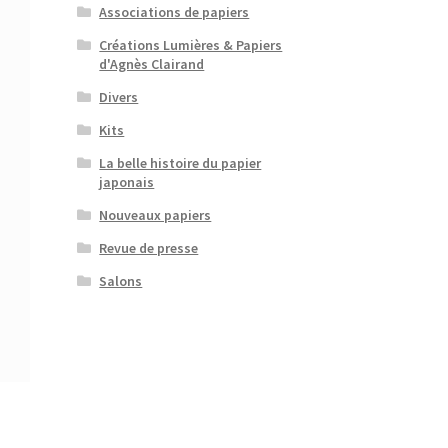
Associations de papiers
Créations Lumières & Papiers
d'Agnès Clairand
Divers
Kits
La belle histoire du papier
japonais
Nouveaux papiers
Revue de presse
Salons