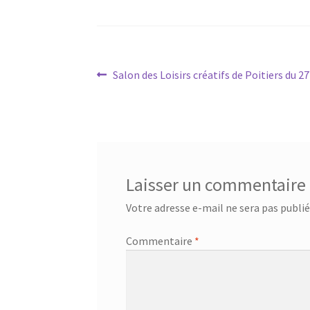
Navigation
Article
Salon des Loisirs créatifs de Poitiers du 27
précédent :
de
l’article
Laisser un commentaire
Votre adresse e-mail ne sera pas publié
Commentaire
*