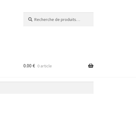
Recherche
Recherche
pour :
0.00
€
0 article