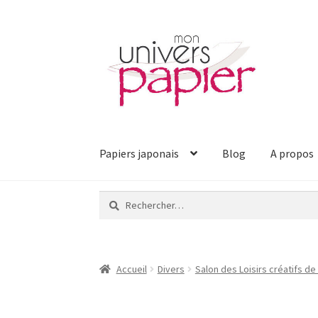
Aller
Aller
à
au
la
contenu
navigation
Papiers japonais
Blog
A propos
Rechercher :
Accueil
Divers
Salon des Loisirs créatifs de