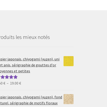
roduits les mieux notés
pier japonais, chiyogami (yuzen), uni
rt anis, sérigraphie de gouttes d'or
yennes et petites
Plage
50
€
–
19.00
€
ote
5.00
sur
de
prix :
pier japonais, chiyogami (yuzen), fond
6.50 €
turel, sérigraphie de motifs floraux
à