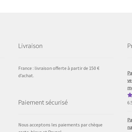
Livraison
P
France : livraison offerte à partir de 150 €
Pa
d’achat.
ve
mo
Paiement sécurisé
6.
N
5
Pa
Nous acceptons les paiements par chèque
na
carte-bleue et Paypal.