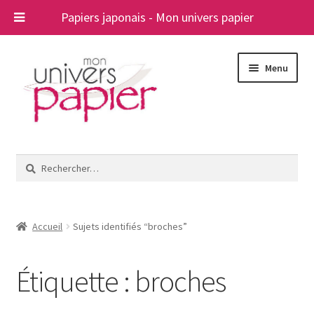
Papiers japonais - Mon univers papier
Aller
Aller
Menu
à
au
la
contenu
navigation
Ouvrir
Papiers japonais
le
Rechercher :
menu
Blog
enfant
A propos
Accueil
Sujets identifiés “broches”
Contact
Étiquette :
broches