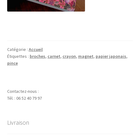
Catégorie :
Accueil
Étiquettes :
broches
,
carnet
,
crayon
,
magnet
,
papier japonais
,
pince
Contactez-nous :
Tél. : 06 52 40 79 97
Livraison