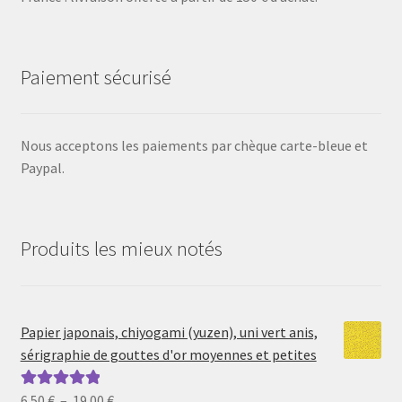
Paiement sécurisé
Nous acceptons les paiements par chèque carte-bleue et
Paypal.
Produits les mieux notés
Papier japonais, chiyogami (yuzen), uni vert anis,
sérigraphie de gouttes d'or moyennes et petites
Plage
6.50
€
–
19.00
€
Note
5.00
sur