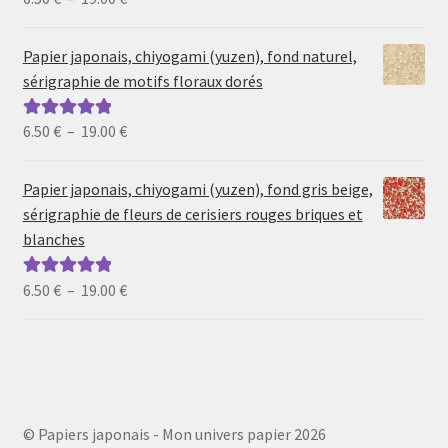
de
5
prix :
Papier japonais, chiyogami (yuzen), fond naturel,
6.50 €
sérigraphie de motifs floraux dorés
à
19.00 €
Plage
6.50
€
–
19.00
€
Note
5.00
sur
de
5
prix :
Papier japonais, chiyogami (yuzen), fond gris beige,
6.50 €
sérigraphie de fleurs de cerisiers rouges briques et
à
blanches
19.00 €
Plage
6.50
€
–
19.00
€
Note
5.00
sur
de
5
prix :
6.50 €
à
19.00 €
© Papiers japonais - Mon univers papier 2026