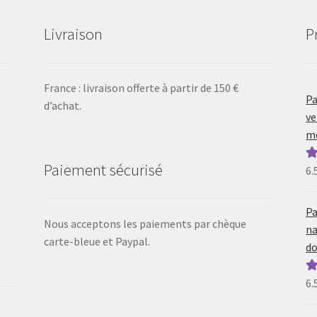
Livraison
P
France : livraison offerte à partir de 150 €
Pa
d’achat.
ve
mo
Paiement sécurisé
6.
N
5
Pa
Nous acceptons les paiements par chèque
na
carte-bleue et Paypal.
do
6.
N
5