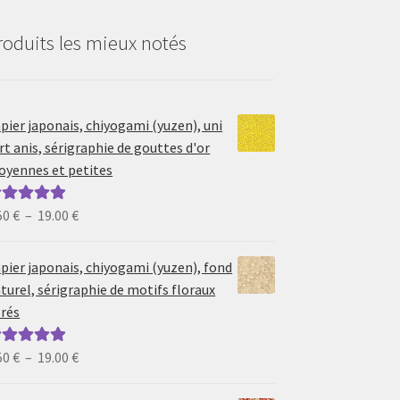
roduits les mieux notés
pier japonais, chiyogami (yuzen), uni
rt anis, sérigraphie de gouttes d'or
yennes et petites
Plage
50
€
–
19.00
€
ote
5.00
sur
de
prix :
pier japonais, chiyogami (yuzen), fond
6.50 €
turel, sérigraphie de motifs floraux
à
rés
19.00 €
Plage
50
€
–
19.00
€
ote
5.00
sur
de