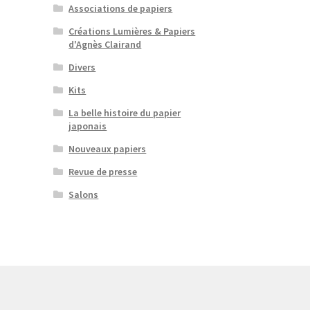
Associations de papiers
Créations Lumières & Papiers
d'Agnès Clairand
Divers
Kits
La belle histoire du papier
japonais
Nouveaux papiers
Revue de presse
Salons