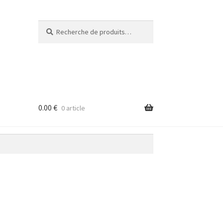
Recherche
Recherche
pour :
0.00
€
0 article