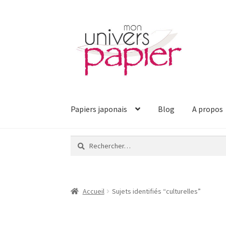
Aller
Aller
à
au
la
contenu
navigation
Papiers japonais
Blog
A propos
Rechercher :
Accueil
Sujets identifiés “culturelles”