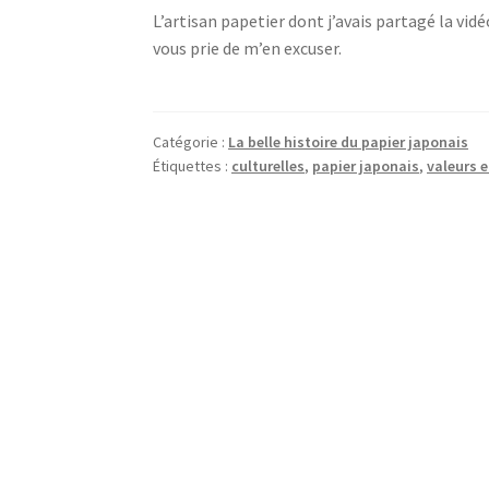
L’artisan papetier dont j’avais partagé la vid
vous prie de m’en excuser.
Catégorie :
La belle histoire du papier japonais
Étiquettes :
culturelles
,
papier japonais
,
valeurs 