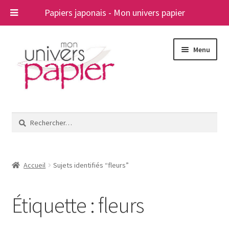
Papiers japonais - Mon univers papier
Aller
Aller
Menu
à
au
la
contenu
navigation
Ouvrir
Papiers japonais
le
Rechercher :
menu
Blog
enfant
A propos
Accueil
Sujets identifiés “fleurs”
Contact
Étiquette :
fleurs