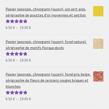
Papier japonais, chiyogami (yuzen), uni vert anis,
sérigraphie de gouttes d'or moyennes et petites
Plage
6.50
€
–
19.00
€
Note
5.00
sur
de
5
prix :
Papier japonais, chiyogami (yuzen), fond naturel,
6.50 €
sérigraphie de motifs floraux dorés
à
19.00 €
Plage
6.50
€
–
19.00
€
Note
5.00
sur
de
5
prix :
Papier japonais, chiyogami (yuzen), fond gris beige,
6.50 €
sérigraphie de fleurs de cerisiers rouges briques et
à
blanches
19.00 €
Plage
6.50
€
–
19.00
€
Note
5.00
sur
de
5