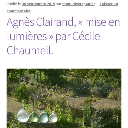
Publié le
30 septembre 2015
par
monuniverspapier
—
Laisser un
commentaire
Agnès Clairand, « mise en
lumières » par Cécile
Chaumeil.