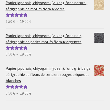
Papier japonais, chiyogami (yuzen), fond naturel,
sérigraphie de motifs floraux dorés
Plage
6.50
€
–
19.00
€
Note
5.00
sur
de
5
prix :
Papier japonais, chiyogami (yuzen), fond noir,
6.50 €
sérigraphie de petits motifs floraux argentés
à
19.00 €
Plage
6.50
€
–
19.00
€
Note
5.00
sur
de
5
prix :
Papier japonais, chiyogami (yuzen), fond gris beige,
6.50 €
sérigraphie de fleurs de cerisiers rouges briques et
à
blanches
19.00 €
Plage
6.50
€
–
19.00
€
Note
5.00
sur
de
5
prix :