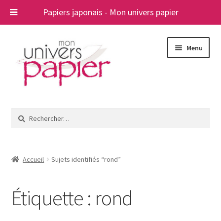
Papiers japonais - Mon univers papier
Aller
Aller
Menu
à
au
la
contenu
navigation
Ouvrir
Papiers japonais
le
Rechercher :
menu
Blog
enfant
A propos
Accueil
Sujets identifiés “rond”
Contact
Étiquette :
rond