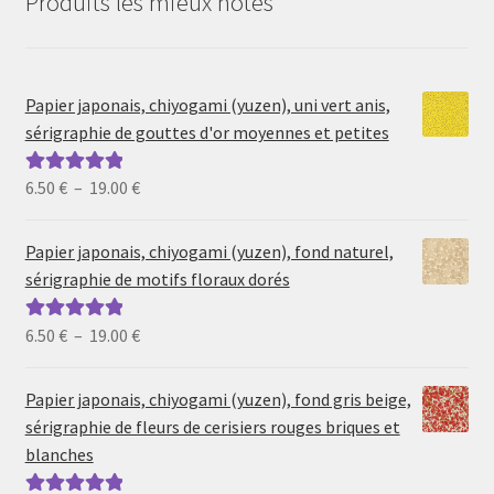
Produits les mieux notés
Papier japonais, chiyogami (yuzen), uni vert anis,
sérigraphie de gouttes d'or moyennes et petites
Plage
6.50
€
–
19.00
€
Note
5.00
sur
de
5
prix :
Papier japonais, chiyogami (yuzen), fond naturel,
6.50 €
sérigraphie de motifs floraux dorés
à
19.00 €
Plage
6.50
€
–
19.00
€
Note
5.00
sur
de
5
prix :
Papier japonais, chiyogami (yuzen), fond gris beige,
6.50 €
sérigraphie de fleurs de cerisiers rouges briques et
à
blanches
19.00 €