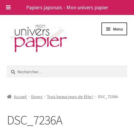
Papiers japonais - Mon univers papier
Aller
Aller
Menu
à
au
la
contenu
navigation
Ouvrir
Papiers japonais
le
Rechercher :
menu
Blog
enfant
A propos
Accueil
Divers
Trois beaux jours de fête !
DSC_7236A
Contact
DSC_7236A