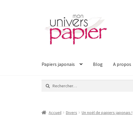
Aller
Aller
à
au
la
contenu
navigation
Papiers japonais
Blog
A propos
Rechercher :
Accueil
Divers
Un noël de papiers japonais !