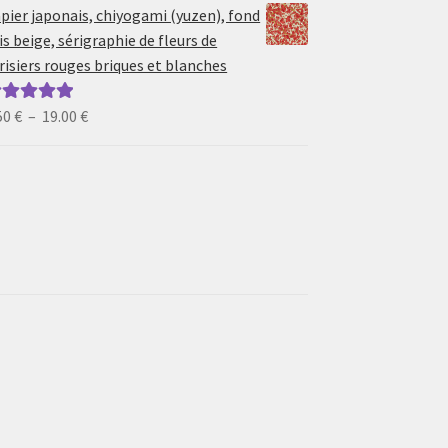
prix :
pier japonais, chiyogami (yuzen), fond
6.50 €
is beige, sérigraphie de fleurs de
à
risiers rouges briques et blanches
19.00 €
Plage
50
€
–
19.00
€
ote
5.00
sur
de
prix :
6.50 €
à
19.00 €