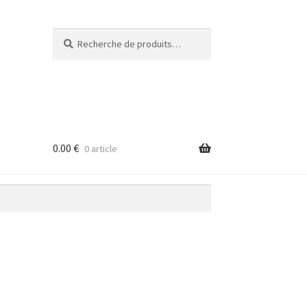
Recherche
Recherche
pour :
0.00
€
0 article