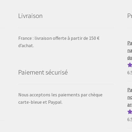
Livraison
P
France : livraison offerte à partir de 150 €
Pa
d’achat.
na
do
Paiement sécurisé
6.
N
5
Pa
Nous acceptons les paiements par chèque
no
carte-bleue et Paypal.
ar
6.
N
5