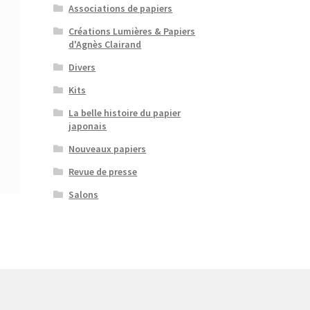
Associations de papiers
Créations Lumières & Papiers
d'Agnès Clairand
Divers
Kits
La belle histoire du papier
japonais
Nouveaux papiers
Revue de presse
Salons