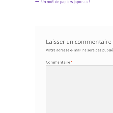
Navigation
Article
Un noël de papiers japonais !
précédent :
de
l’article
Laisser un commentaire
Votre adresse e-mail ne sera pas publié
Commentaire
*