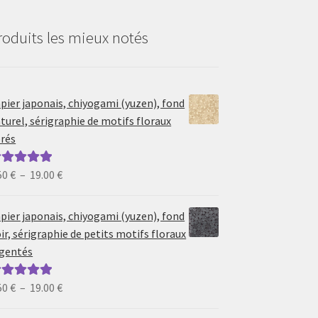
roduits les mieux notés
pier japonais, chiyogami (yuzen), fond
turel, sérigraphie de motifs floraux
rés
Plage
50
€
–
19.00
€
ote
5.00
sur
de
prix :
pier japonais, chiyogami (yuzen), fond
6.50 €
ir, sérigraphie de petits motifs floraux
à
gentés
19.00 €
Plage
50
€
–
19.00
€
ote
5.00
sur
de