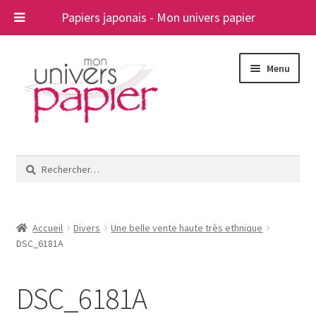
Papiers japonais - Mon univers papier
Aller
Aller
Menu
à
au
la
contenu
navigation
Ouvrir
Papiers japonais
le
Rechercher :
menu
Blog
enfant
A propos
Accueil
Divers
Une belle vente haute très ethnique
DSC_6181A
Contact
DSC_6181A