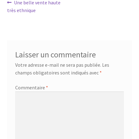
Navigation
Article
Une belle vente haute
précédent :
très ethnique
de
l’article
Laisser un commentaire
Votre adresse e-mail ne sera pas publiée.
Les
champs obligatoires sont indiqués avec
*
Commentaire
*