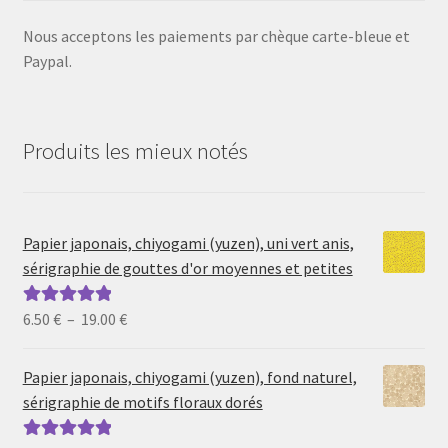
Nous acceptons les paiements par chèque carte-bleue et
Paypal.
Produits les mieux notés
Papier japonais, chiyogami (yuzen), uni vert anis,
sérigraphie de gouttes d'or moyennes et petites
Plage
6.50
€
–
19.00
€
Note
5.00
sur
de
5
prix :
Papier japonais, chiyogami (yuzen), fond naturel,
6.50 €
sérigraphie de motifs floraux dorés
à
19.00 €