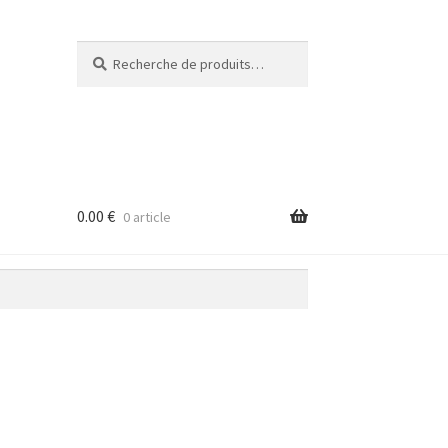
Recherche
Recherche
pour :
0.00
€
0 article