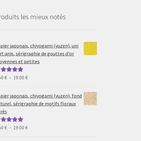
roduits les mieux notés
pier japonais, chiyogami (yuzen), uni
rt anis, sérigraphie de gouttes d'or
yennes et petites
Plage
50
€
–
19.00
€
ote
5.00
sur
de
prix :
pier japonais, chiyogami (yuzen), fond
6.50 €
turel, sérigraphie de motifs floraux
à
rés
19.00 €
Plage
50
€
–
19.00
€
ote
5.00
sur
de