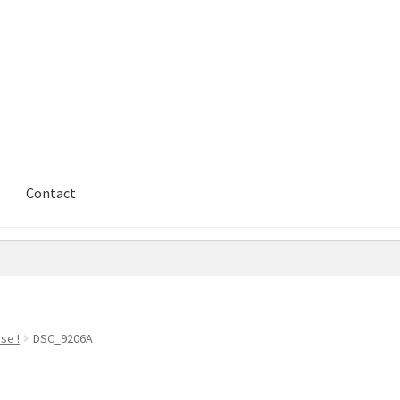
Contact
se !
DSC_9206A