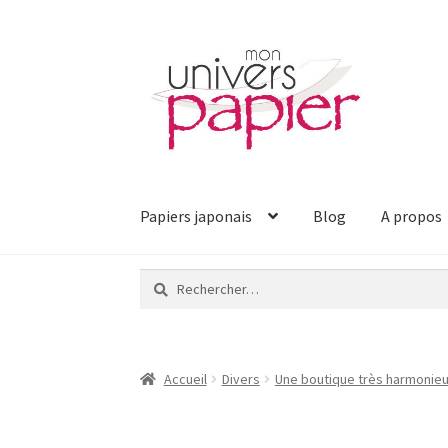
Aller
Aller
à
au
la
contenu
navigation
Papiers japonais
Blog
A propos
Rechercher :
Accueil
Divers
Une boutique très harmonieu