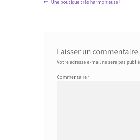
Navigation
Article
Une boutique très harmonieuse !
précédent :
de
l’article
Laisser un commentaire
Votre adresse e-mail ne sera pas publié
Commentaire
*