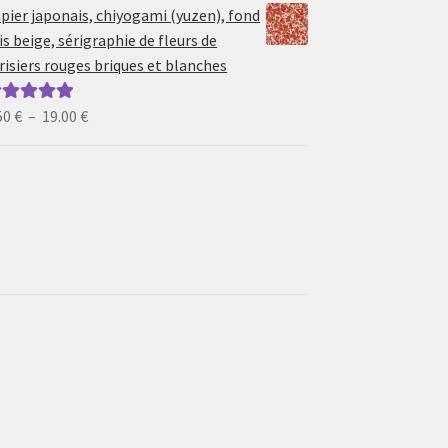
prix :
pier japonais, chiyogami (yuzen), fond
6.50 €
is beige, sérigraphie de fleurs de
à
risiers rouges briques et blanches
19.00 €
Plage
50
€
–
19.00
€
ote
5.00
sur
de
prix :
6.50 €
à
19.00 €