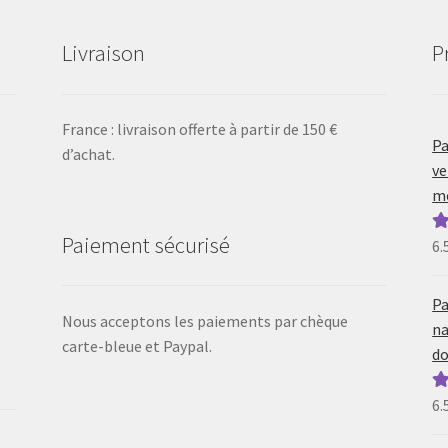
Livraison
P
France : livraison offerte à partir de 150 €
Pa
d’achat.
ve
mo
Paiement sécurisé
6.
N
5
Pa
Nous acceptons les paiements par chèque
na
carte-bleue et Paypal.
do
6.
N
5