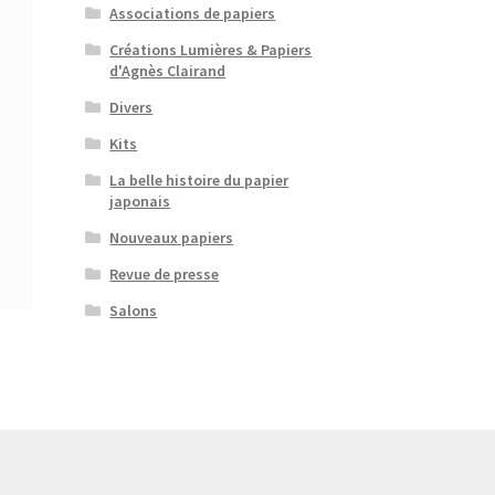
Associations de papiers
Créations Lumières & Papiers
d'Agnès Clairand
Divers
Kits
La belle histoire du papier
japonais
Nouveaux papiers
Revue de presse
Salons