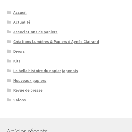
Accueil
Actualité
Associations de papiers
Créations Lumières & Papiers d'Agnès Clairand
Divers
Kits
La belle histoire du papier japonais
Nouveaux papiers
Revue de presse
Salons
Articles récents