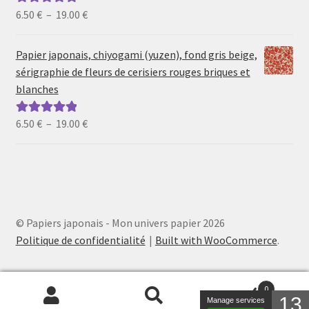
19.00 €
Plage
6.50
€
–
19.00
€
Note
5.00
sur
de
5
prix :
Papier japonais, chiyogami (yuzen), fond gris beige,
6.50 €
sérigraphie de fleurs de cerisiers rouges briques et
à
blanches
19.00 €
Plage
6.50
€
–
19.00
€
Note
5.00
sur
de
5
prix :
6.50 €
à
19.00 €
© Papiers japonais - Mon univers papier 2026
Politique de confidentialité
Built with WooCommerce
.
0
13
Manage services
Recherche
Recherche