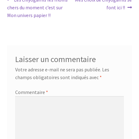
Navigation
précédent :
suivant :
chers du moment c’est sur
font ici !!
de
Mon univers papier !!
l’article
Laisser un commentaire
Votre adresse e-mail ne sera pas publiée.
Les
champs obligatoires sont indiqués avec
*
Commentaire
*