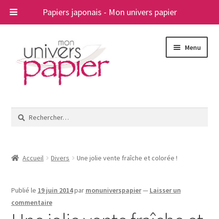
Papiers japonais - Mon univers papier
Aller
Aller
Menu
à
au
la
contenu
navigation
Ouvrir
Papiers japonais
le
Rechercher :
menu
Blog
enfant
A propos
Accueil
Divers
Une jolie vente fraîche et colorée !
Contact
Publié le
19 juin 2014
par
monuniverspapier
—
Laisser un
commentaire