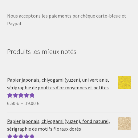
Nous acceptons les paiements par chèque carte-bleue et
Paypal.
Produits les mieux notés
Papier japonais, chiyogami (yuzen), uni vert anis,
sérigraphie de gouttes d'or moyennes et petites
Plage
6.50
€
–
19.00
€
Note
5.00
sur
de
5
prix :
Papier japonais, chiyogami (yuzen), fond naturel,
6.50 €
sérigraphie de motifs floraux dorés
à