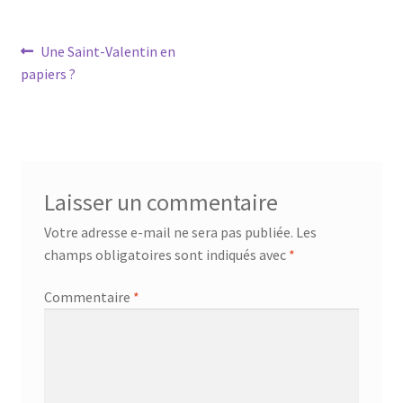
Navigation
Article
Une Saint-Valentin en
précédent :
papiers ?
de
l’article
Laisser un commentaire
Votre adresse e-mail ne sera pas publiée.
Les
champs obligatoires sont indiqués avec
*
Commentaire
*