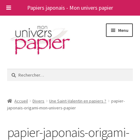
Papiers japonais - Mon univers papier
Aller
Aller
Menu
à
au
la
contenu
navigation
Ouvrir
Papiers japonais
le
Rechercher :
menu
Blog
enfant
A propos
Accueil
Divers
Une Saint-Valentin en papiers ?
papier-
japonais-origami-mon-univers-papier
Contact
papier-japonais-origami-