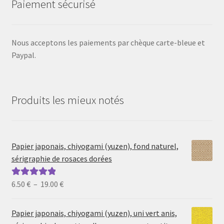
Paiement sécurisé
Nous acceptons les paiements par chèque carte-bleue et
Paypal.
Produits les mieux notés
Papier japonais, chiyogami (yuzen), fond naturel,
sérigraphie de rosaces dorées
Plage
6.50
€
–
19.00
€
Note
5.00
sur
de
5
prix :
Papier japonais, chiyogami (yuzen), uni vert anis,
6.50 €