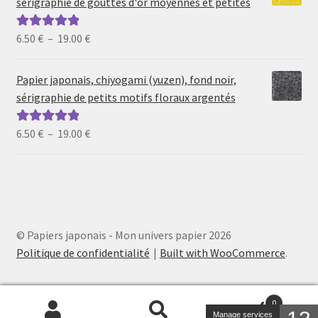
sérigraphie de gouttes d'or moyennes et petites
à
19.00 €
Plage
6.50
€
–
19.00
€
Note
5.00
sur
de
5
prix :
Papier japonais, chiyogami (yuzen), fond noir,
6.50 €
sérigraphie de petits motifs floraux argentés
à
19.00 €
Plage
6.50
€
–
19.00
€
Note
5.00
sur
de
5
prix :
6.50 €
à
19.00 €
© Papiers japonais - Mon univers papier 2026
Politique de confidentialité
Built with WooCommerce
.
0
Manage services