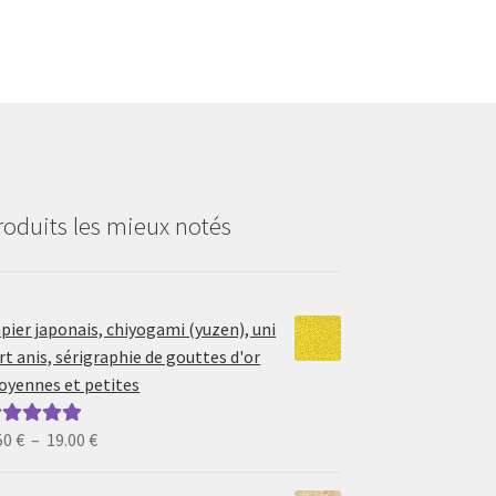
roduits les mieux notés
pier japonais, chiyogami (yuzen), uni
rt anis, sérigraphie de gouttes d'or
yennes et petites
Plage
50
€
–
19.00
€
ote
5.00
sur
de
prix :