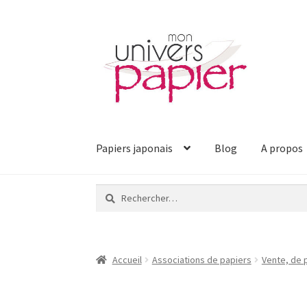
Aller
Aller
à
au
la
contenu
navigation
Papiers japonais
Blog
A propos
Rechercher :
Accueil
Associations de papiers
Vente, de p