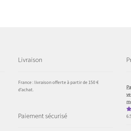
Livraison
P
France : livraison offerte à partir de 150 €
Pa
d’achat.
ve
mo
Paiement sécurisé
6.
N
5