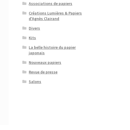
Associations de papiers
Créations Lumières & Papiers
d'Agnès Clairand
Divers
Kits
La belle histoire du papier
japonais
Nouveaux papiers
Revue de presse
Salons