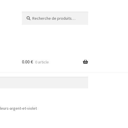
Recherche
Recherche
pour :
0.00
€
0 article
fleurs-argent-et-violet