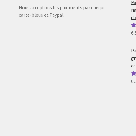
Pa
Nous acceptons les paiements par chèque
na
carte-bleue et Paypal.
do
6.
N
5
Pa
gr
ce
6.
N
5