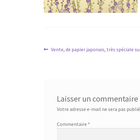
Navigation
Article
Vente, de papier japonais, très spéciale sur 
précédent :
de
l’article
Laisser un commentaire
Votre adresse e-mail ne sera pas publié
Commentaire
*