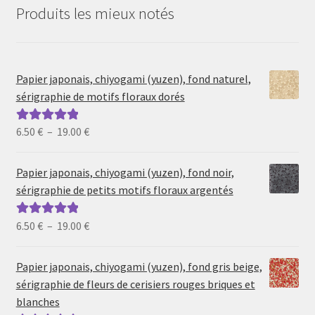
Produits les mieux notés
Papier japonais, chiyogami (yuzen), fond naturel,
sérigraphie de motifs floraux dorés
Plage
6.50
€
–
19.00
€
Note
5.00
sur
de
5
prix :
Papier japonais, chiyogami (yuzen), fond noir,
6.50 €
sérigraphie de petits motifs floraux argentés
à
19.00 €
Plage
6.50
€
–
19.00
€
Note
5.00
sur
de
5
prix :
Papier japonais, chiyogami (yuzen), fond gris beige,
6.50 €
sérigraphie de fleurs de cerisiers rouges briques et
à
blanches
19.00 €