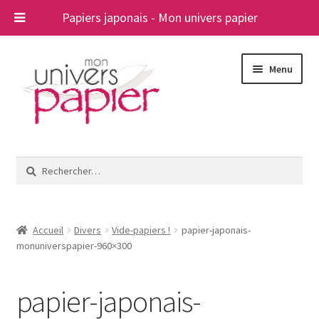
Papiers japonais - Mon univers papier
Aller
Aller
Menu
à
au
la
contenu
navigation
Ouvrir
Papiers japonais
le
Rechercher :
menu
Blog
enfant
A propos
Accueil
Divers
Vide-papiers !
papier-japonais-
monuniverspapier-960×300
Contact
papier-japonais-