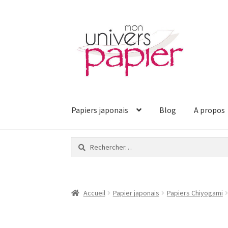
Aller
Aller
à
au
la
contenu
navigation
Papiers japonais
Blog
A propos
Rechercher :
Accueil
Papier japonais
Papiers Chiyogami