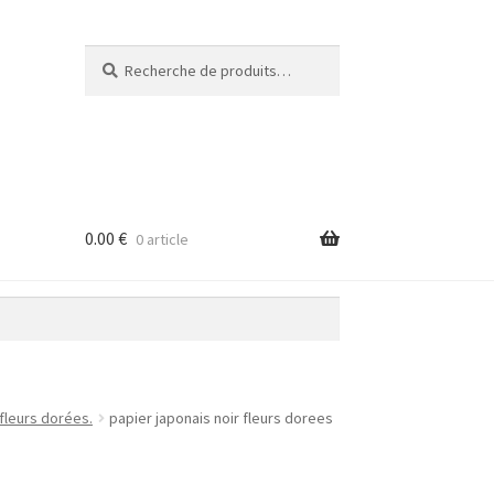
Recherche
Recherche
pour :
0.00
€
0 article
 fleurs dorées.
papier japonais noir fleurs dorees