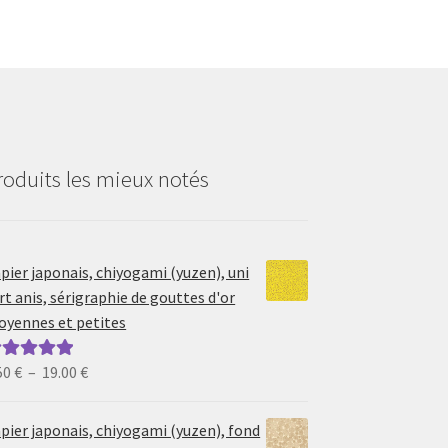
roduits les mieux notés
pier japonais, chiyogami (yuzen), uni
rt anis, sérigraphie de gouttes d'or
yennes et petites
Plage
50
€
–
19.00
€
ote
5.00
sur
de
prix :
pier japonais, chiyogami (yuzen), fond
6.50 €