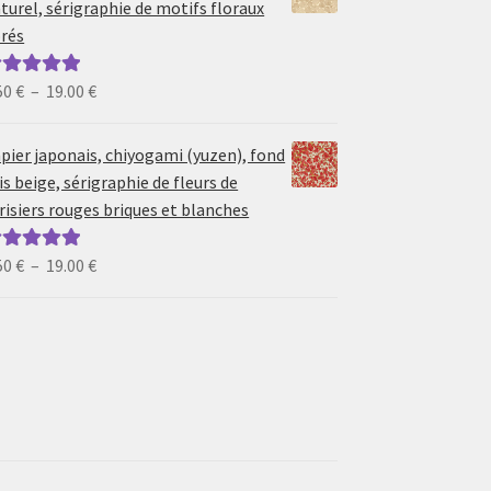
turel, sérigraphie de motifs floraux
à
rés
19.00 €
Plage
50
€
–
19.00
€
ote
5.00
sur
de
prix :
pier japonais, chiyogami (yuzen), fond
6.50 €
is beige, sérigraphie de fleurs de
à
risiers rouges briques et blanches
19.00 €
Plage
50
€
–
19.00
€
ote
5.00
sur
de
prix :
6.50 €
à
19.00 €