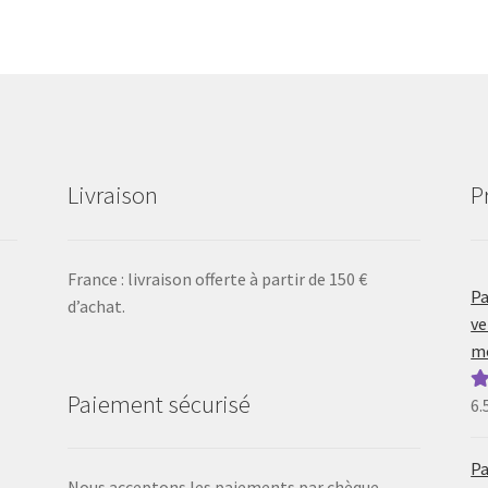
Livraison
P
France : livraison offerte à partir de 150 €
Pa
d’achat.
ve
mo
Paiement sécurisé
6.
N
5
Pa
Nous acceptons les paiements par chèque