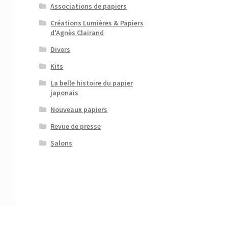
Associations de papiers
Créations Lumières & Papiers
d'Agnès Clairand
Divers
Kits
La belle histoire du papier
japonais
Nouveaux papiers
Revue de presse
Salons