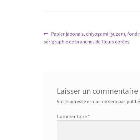
Navigation
Article
Papier japonais, chiyogami (yuzen), fond n
précédent :
sérigraphie de branches de fleurs dorées.
de
l’article
Laisser un commentaire
Votre adresse e-mail ne sera pas publié
Commentaire
*